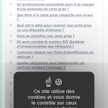
Un professionnel automobile peut-il se charger
d'une demande de carte grise ?
Que faire si la carte grise comporte une erreur
?
Quel est le délai pour recevoir une carte grise
ou une étiquette d'adresse ?
Peut-on plastifier une carte grise ?
En quoi consiste le numéro SIV (Système
d'Immatriculation des Véhicules) ?
Comment obtenir une fiche d'identification du
véhicule ?
Quelles obligations pour immatriculer un
véhicule acheté à l'étranger ?
Achat d'un véhicule à l'étranger : comment
obtenir un quitus fiscal ?
Un étranger qui s'installe en France doit-il y
faire immatriculer son véhicule ?
Ce site utilise des
Peut-on circuler à l'étranger avec une carte
cookies et vous donne
grise barrée ?
le contrôle sur ceux
Quelles formalités doit faire un expatrié qui