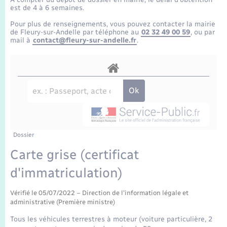
Enfants – Jeunes
Tourisme
Travaux - Autorisation d’occupation de l’espace
est de 4 à 6 semaines.
public
Transports scolaires
Pour plus de renseignements, vous pouvez contacter la mairie
Mariage – PACS
Compétences
Etat-civil - Papiers - Citoyenneté
de Fleury-sur-Andelle par téléphone au
02 32 49 00 59
, ou par
mail à
contact@fleury-sur-andelle.fr
.
Parrainage civil
Plan interactif
Logement - Urbanisme
Recensement
Présentation de la commune
Loisirs
Publications
Nouvel habitant
La Communauté de communes
Dossier
Numérique
Carte grise (certificat
d'immatriculation)
Organisation d’événement
Vérifié le 05/07/2022 – Direction de l'information légale et
Sécurité - Prévention
administrative (Première ministre)
Tous les véhicules terrestres à moteur (voiture particulière, 2