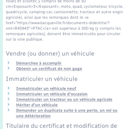
roues et scooter, y compris de moins de 50
Seniors
cm<Exposant>3</Exposant>, moto, quad, cyclomoteur, tricycle,
quadricycle, camping-car, camionnette, tracteur et autre engin
agricole), ainsi que les remorques dont le <a
Transports
href="https://www.bacqueville.fr/documents-didentite/?
xml=R45943">PTAC</a> est supérieur à 500 kg (y compris les
remorques agricoles), doivent être immatriculés pour circuler
Voirie et espace public
sur la voie publique.
Vendre (ou donner) un véhicule
Démarches à accomplir
Obtenir un certificat de non gage
Immatriculer un véhicule
Immatriculer un véhicule neuf
Immatriculer un véhicule d'occasion
Immatriculer un tracteur ou un véhicule agricole
Hériter d'un véhicule
Demander un duplicata suite à une perte, un vol ou
une détérioration
Titulaire du certificat et modification de