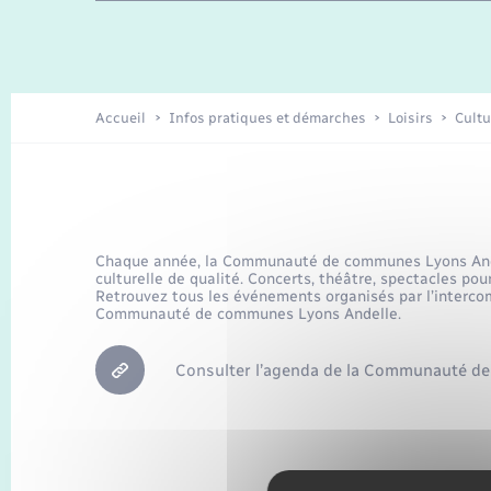
Travaux - Autorisation d’occupation
Enfants – Jeunes
de l’espace public
Recensement
Présentation de la commune
Accueil
Infos pratiques et démarches
Loisirs
Cultu
Loisirs
Organisation d’événement
Chaque année, la Communauté de communes Lyons Ande
culturelle de qualité. Concerts, théâtre, spectacles pou
Retrouvez tous les événements organisés par l’interc
Transports
Communauté de communes Lyons Andelle.
Consulter l’agenda de la Communauté d