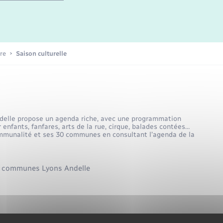
Etat-civil - Papiers -
Citoyenneté
Publications
re
Saison culturelle
Nouvel habitant
Sécurité - Prévention
lle propose un agenda riche, avec une programmation
r enfants, fanfares, arts de la rue, cirque, balades contées…
ommunalité et ses 30 communes en consultant l’agenda de la
Voirie et espace public
e communes Lyons Andelle