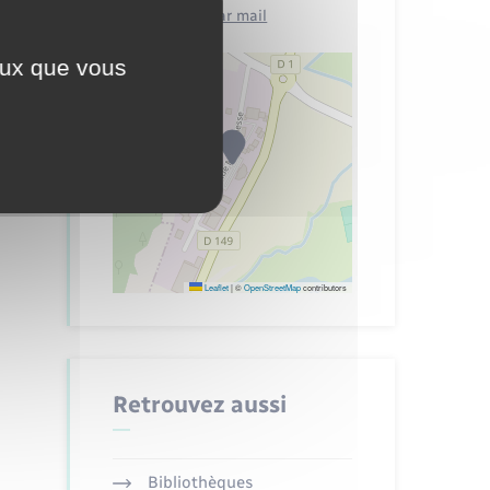
Contacter par mail
ceux que vous
Leaflet
|
©
OpenStreetMap
contributors
Retrouvez aussi
Bibliothèques