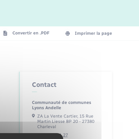
Logement - Urbanisme
La Communauté de communes
Convertir en .PDF
Imprimer la page
Numérique
Seniors
Contact
Communauté de communes
Lyons Andelle
ZA La Vente Cartier, 15 Rue
Martin Liesse BP 20 - 27380
Charleval
02 32 49 61 27