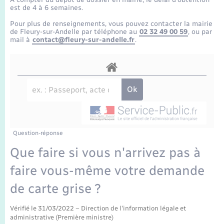
Enfants – Jeunes
Tourisme
Travaux - Autorisation d’occupation de l’espace
est de 4 à 6 semaines.
public
Transports scolaires
Pour plus de renseignements, vous pouvez contacter la mairie
Mariage – PACS
Compétences
Etat-civil - Papiers - Citoyenneté
de Fleury-sur-Andelle par téléphone au
02 32 49 00 59
, ou par
mail à
contact@fleury-sur-andelle.fr
.
Parrainage civil
Plan interactif
Logement - Urbanisme
Recensement
Présentation de la commune
Loisirs
Publications
Nouvel habitant
La Communauté de communes
Question-réponse
Numérique
Que faire si vous n'arrivez pas à
faire vous-même votre demande
Organisation d’événement
de carte grise ?
Sécurité - Prévention
Vérifié le 31/03/2022 – Direction de l'information légale et
administrative (Première ministre)