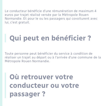
Enfants – Jeunes
Tourisme
Travaux - Autorisation d’occupation de l’espace
Leaflet
|
©
OpenStreetMap
contributors
public
Transports scolaires
Le conducteur bénéficie d’une rémunération de maximum 4
Mariage – PACS
Compétences
Etat-civil - Papiers - Citoyenneté
euros par trajet réalisé versée par la Métropole Rouen
Normandie. Et pour le ou les passagers qui covoiturent avec
lui, c’est gratuit.
Parrainage civil
Plan interactif
Logement - Urbanisme
Qui peut en bénéficier ?
Recensement
Présentation de la commune
Loisirs
Publications
Toute personne peut bénéficier du service à condition de
Nouvel habitant
réaliser un trajet au départ ou à l’arrivée d’une commune de la
Métropole Rouen Normandie.
La Communauté de communes
Numérique
Où retrouver votre
Organisation d’événement
conducteur ou votre
passager ?
Sécurité - Prévention