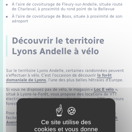
Seniors
À l’aire de covoiturage de Fleury-sur-Andelle, située route
de Charleval, à proximité du rond point de la Bellevue
À l’aire de covoiturage de Boos, située à proximité de son
Transports
aéroport
Voirie et espace public
Découvrir le territoire
Lyons Andelle à vélo
Sur le territoire Lyons Andelle, certaines randonnées peuvent
s’effectuer à vélo. C’est l’occasion de découvrir
la forêt
domaniale de Lyons
, l’une des plus belles hêtraies d’Europe.
Si vous ne disposez pas de vélo, le magasin «
Loc E vélo
»,
situé à Lyons-la-Forêt, vous propose des locations de VTT
électrique et vélo à assistance électrique avec GPS, parcours
forestiers et touristiques intégrés.
Pour des balades groupées et encadrées sur des chemins
faciles ou des raids longue distance, contactez
Authentik
Ce site utilise des
Aventure
, situé à Romilly-sur-Andelle.
cookies et vous donne