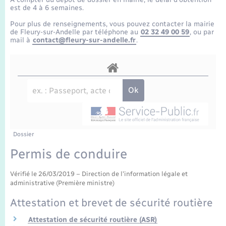
Enfants – Jeunes
Tourisme
Travaux - Autorisation d’occupation de l’espace
est de 4 à 6 semaines.
public
Transports scolaires
Pour plus de renseignements, vous pouvez contacter la mairie
Mariage – PACS
Compétences
Etat-civil - Papiers - Citoyenneté
de Fleury-sur-Andelle par téléphone au
02 32 49 00 59
, ou par
mail à
contact@fleury-sur-andelle.fr
.
Parrainage civil
Plan interactif
Logement - Urbanisme
Recensement
Présentation de la commune
Loisirs
Publications
Nouvel habitant
La Communauté de communes
Dossier
Numérique
Permis de conduire
Organisation d’événement
Vérifié le 26/03/2019 – Direction de l'information légale et
administrative (Première ministre)
Sécurité - Prévention
Attestation et brevet de sécurité routière
Attestation de sécurité routière (ASR)