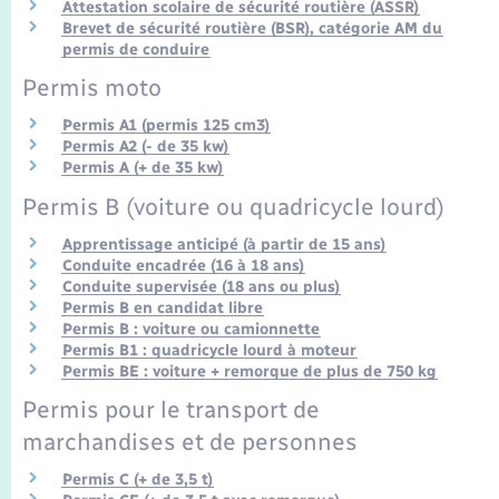
Seniors
Attestation scolaire de sécurité routière (ASSR)
Brevet de sécurité routière (BSR), catégorie AM du
permis de conduire
Transports
Permis moto
Permis A1 (permis 125 cm3)
Voirie et espace public
Permis A2 (- de 35 kw)
Permis A (+ de 35 kw)
Permis B (voiture ou quadricycle lourd)
Apprentissage anticipé (à partir de 15 ans)
Conduite encadrée (16 à 18 ans)
Conduite supervisée (18 ans ou plus)
Permis B en candidat libre
Permis B : voiture ou camionnette
Permis B1 : quadricycle lourd à moteur
Permis BE : voiture + remorque de plus de 750 kg
Permis pour le transport de
marchandises et de personnes
Permis C (+ de 3,5 t)