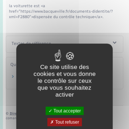
la voiturette est <a
href="https://www.bacqueville.fr/documents-didentite/?
xml=F2880">dispensée du contrôle technique</a>.
Textes de référence
Questions ? Réponses !
Ce site utilise des
cookies et vous donne
Faut-il une assurance pour conduire une
le contrôle sur ceux
voiture sans permis ?
que vous souhaitez
activer
Tout accepter
©
Direction de l’information légale et administrative
comarquage developpé par
baseo.io
Tout refuser