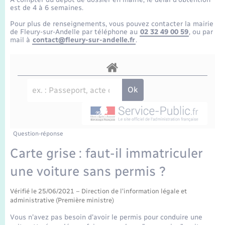
Enfants – Jeunes
Tourisme
Travaux - Autorisation d’occupation de l’espace
est de 4 à 6 semaines.
public
Transports scolaires
Pour plus de renseignements, vous pouvez contacter la mairie
Mariage – PACS
Compétences
Etat-civil - Papiers - Citoyenneté
de Fleury-sur-Andelle par téléphone au
02 32 49 00 59
, ou par
mail à
contact@fleury-sur-andelle.fr
.
Parrainage civil
Plan interactif
Logement - Urbanisme
Recensement
Présentation de la commune
Loisirs
Publications
Nouvel habitant
La Communauté de communes
Question-réponse
Numérique
Carte grise : faut-il immatriculer
une voiture sans permis ?
Organisation d’événement
Vérifié le 25/06/2021 – Direction de l'information légale et
Sécurité - Prévention
administrative (Première ministre)
Vous n'avez pas besoin d'avoir le permis pour conduire une