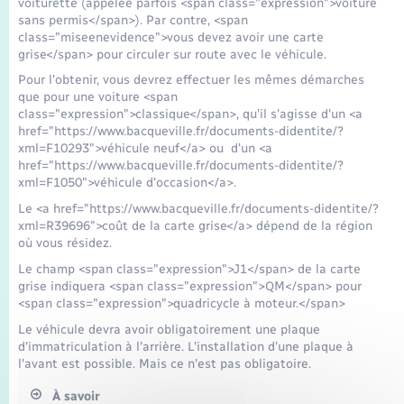
voiturette (appelée parfois <span class="expression">voiture
Seniors
sans permis</span>). Par contre, <span
class="miseenevidence">vous devez avoir une carte
grise</span> pour circuler sur route avec le véhicule.
Transports
Pour l'obtenir, vous devrez effectuer les mêmes démarches
que pour une voiture <span
Voirie et espace public
class="expression">classique</span>, qu'il s'agisse d'un <a
href="https://www.bacqueville.fr/documents-didentite/?
xml=F10293">véhicule neuf</a> ou d'un <a
href="https://www.bacqueville.fr/documents-didentite/?
xml=F1050">véhicule d'occasion</a>.
Le <a href="https://www.bacqueville.fr/documents-didentite/?
xml=R39696">coût de la carte grise</a> dépend de la région
où vous résidez.
Le champ <span class="expression">J1</span> de la carte
grise indiquera <span class="expression">QM</span> pour
<span class="expression">quadricycle à moteur.</span>
Le véhicule devra avoir obligatoirement une plaque
d'immatriculation à l'arrière. L'installation d'une plaque à
l'avant est possible. Mais ce n'est pas obligatoire.
À savoir