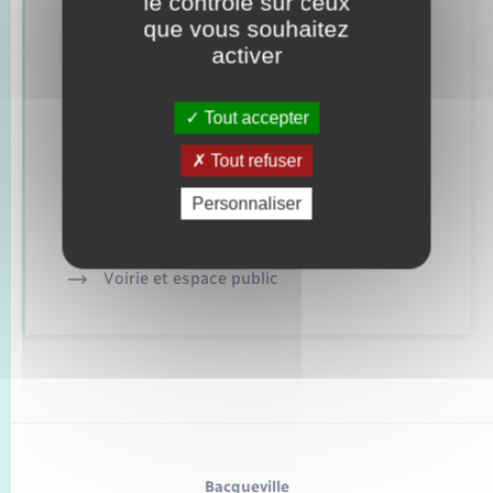
le contrôle sur ceux
que vous souhaitez
Nouvel habitant
activer
Numérique
Tout accepter
Organisation d’événement
Tout refuser
Sécurité - Prévention
Personnaliser
Seniors
Voirie et espace public
Bacqueville