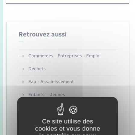
Seniors
Transports
Retrouvez aussi
Voirie et espace public
Commerces - Entreprises - Emploi
Déchets
Eau - Assainissement
Enfants – Jeunes
Etat-civil - Papiers - Citoyenneté
Ce site utilise des
Logement - Urbanisme
cookies et vous donne
Loisirs