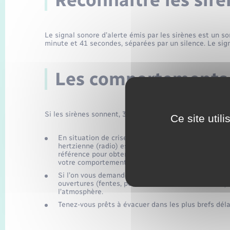
Reconnaître les sir
Le signal sonore d’alerte émis par les sirènes est un
minute et 41 secondes, séparées par un silence. Le sign
Les comportements 
Si les sirènes sonnent, 3 comportements réflexes de sa
Ce site util
En situation de crise, les réseaux téléphoniques et 
hertzienne (radio) est celle qui a le plus de chance
référence pour obtenir des informations quant à la n
votre comportement en conséquence.
Si l’on vous demande de vous confiner : arrêtez la c
ouvertures (fentes, portes, aérations, cheminées…) 
l’atmosphère.
Tenez-vous prêts à évacuer dans les plus brefs déla