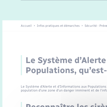
Travaux - Autorisation d’occupation
Enfants – Jeunes
de l’espace public
Recensement
Présentation de la commune
Accueil
Infos pratiques et démarches
Sécurité - Prév
Loisirs
Organisation d’événement
Le Système d’Alerte
Transports
Populations, qu’est-
Le Système d’Alerte et d’Informations aux Populations 
population d’une zone d’un danger imminent et de l’info