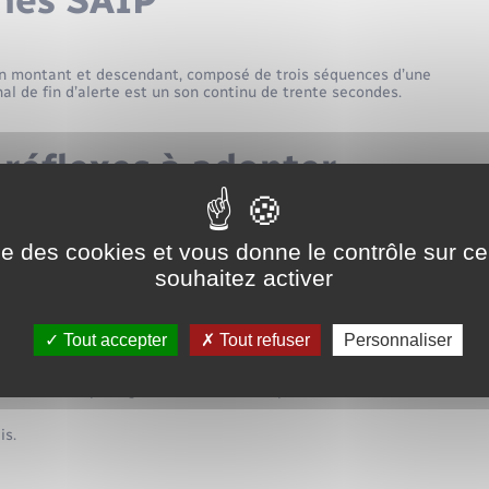
ènes SAIP
 son montant et descendant, composé de trois séquences d’une
al de fin d’alerte est un son continu de trente secondes.
réflexes à adopter
uvegarde sont à adopter :
ise des cookies et vous donne le contrôle sur 
souhaitez activer
internet pourraient ne plus fonctionner. La diffusion
 de résister. Les antennes de radio France sont les stations de
ature et l’évolution de la crise. Vous pourrez ainsi adapter
Tout accepter
Tout refuser
Personnaliser
limatisation, le chauffage et la ventilation, bouchez les
afin de vous protéger d’une éventuelle pollution de
is.