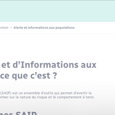
Etat-civil - Papiers -
Citoyenneté
Publications
ention
Alerte et informations aux populations
Nouvel habitant
Sécurité - Prévention
 et d’Informations aux
Voirie et espace public
ce que c’est ?
(SAIP) est un ensemble d’outils qui permet d’avertir la
rmer sur la nature du risque et le comportement à tenir.