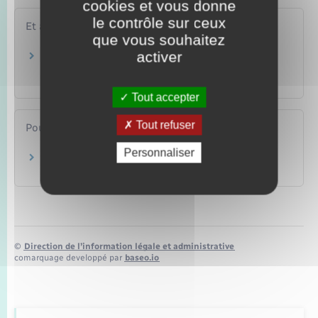
cookies et vous donne
le contrôle sur ceux
Et aussi
que vous souhaitez
activer
Carte grise : immatriculer un véhicule
d'occasion
Transports – Mobilité
Tout accepter
Tout refuser
Pour en savoir plus
Personnaliser
Points numériques
Ministère chargé de l'intérieur
©
Direction de l’information légale et administrative
comarquage developpé par
baseo.io