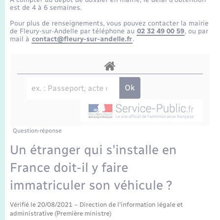
Enfants – Jeunes
Tourisme
Travaux - Autorisation d’occupation de l’espace
est de 4 à 6 semaines.
public
Transports scolaires
Pour plus de renseignements, vous pouvez contacter la mairie
Mariage – PACS
Compétences
Etat-civil - Papiers - Citoyenneté
de Fleury-sur-Andelle par téléphone au
02 32 49 00 59
, ou par
mail à
contact@fleury-sur-andelle.fr
.
Parrainage civil
Plan interactif
Logement - Urbanisme
Recensement
Présentation de la commune
Loisirs
Publications
Nouvel habitant
La Communauté de communes
Question-réponse
Numérique
Un étranger qui s'installe en
France doit-il y faire
Organisation d’événement
immatriculer son véhicule ?
Sécurité - Prévention
Vérifié le 20/08/2021 – Direction de l'information légale et
administrative (Première ministre)