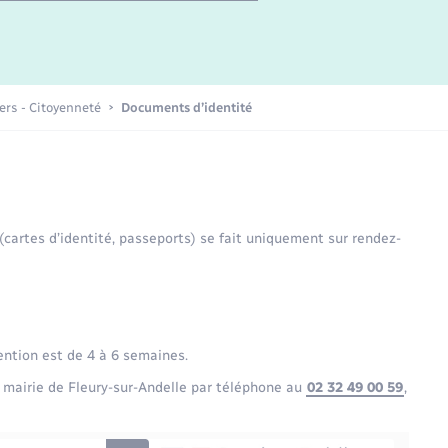
Etat-civil - Papiers -
Citoyenneté
Publications
iers - Citoyenneté
Documents d’identité
Nouvel habitant
Sécurité - Prévention
 (cartes d’identité, passeports) se fait uniquement sur rendez-
Voirie et espace public
ention est de 4 à 6 semaines.
 mairie de Fleury-sur-Andelle par téléphone au
02 32 49 00 59
,