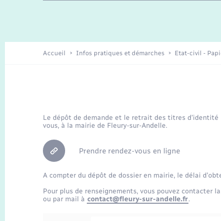
Travaux - Autorisation d’occupation
Enfants – Jeunes
de l’espace public
Recensement
Présentation de la commune
Accueil
Infos pratiques et démarches
Etat-civil - Pap
Loisirs
Organisation d’événement
Le dépôt de demande et le retrait des titres d’identité
vous, à la mairie de Fleury-sur-Andelle.
Transports
Prendre rendez-vous en ligne
A compter du dépôt de dossier en mairie, le délai d’obt
Pour plus de renseignements, vous pouvez contacter la
ou par mail à
contact@fleury-sur-andelle.fr
.