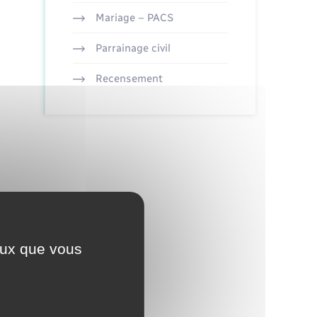
Mariage – PACS
Parrainage civil
Recensement
ceux que vous