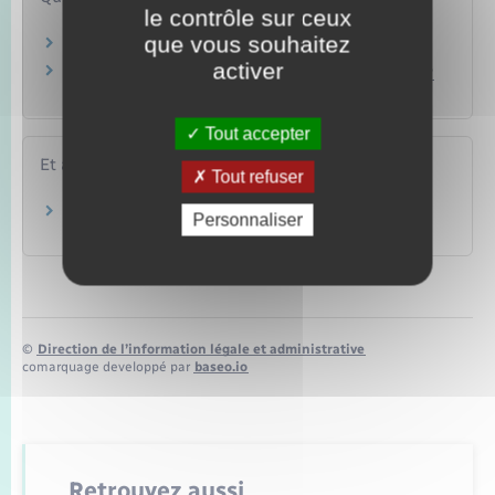
le contrôle sur ceux
que vous souhaitez
Peut-on choisir son adresse sur la carte grise ?
activer
Un professionnel automobile peut-il se charger
d'une demande de carte grise ?
Tout accepter
Et aussi
Tout refuser
Plaques d'immatriculation
Personnaliser
Transports – Mobilité
©
Direction de l’information légale et administrative
comarquage developpé par
baseo.io
Retrouvez aussi