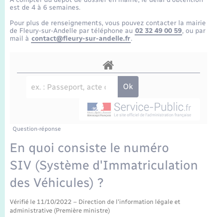
Enfants – Jeunes
Tourisme
Travaux - Autorisation d’occupation de l’espace
est de 4 à 6 semaines.
public
Transports scolaires
Pour plus de renseignements, vous pouvez contacter la mairie
Mariage – PACS
Compétences
Etat-civil - Papiers - Citoyenneté
de Fleury-sur-Andelle par téléphone au
02 32 49 00 59
, ou par
mail à
contact@fleury-sur-andelle.fr
.
Parrainage civil
Plan interactif
Logement - Urbanisme
Recensement
Présentation de la commune
Loisirs
Publications
Nouvel habitant
La Communauté de communes
Question-réponse
Numérique
En quoi consiste le numéro
SIV (Système d'Immatriculation
Organisation d’événement
des Véhicules) ?
Sécurité - Prévention
Vérifié le 11/10/2022 – Direction de l'information légale et
administrative (Première ministre)