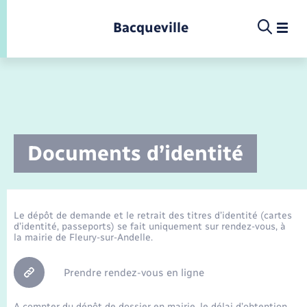
Panneau de gestion des cookies
Bacqueville
Infos pratiques et démarches
Documents d’identité
Etat-civil - Papiers - Citoyenneté
Infos pratiques et démarches
Infos pratiques et démarches
Infos pratiques et démarches
Infos pratiques et démarches
Infos pratiques et démarches
Infos pratiques et démarches
Infos pratiques et démarches
Infos pratiques et démarches
Infos pratiques et démarches
Infos pratiques et démarches
Infos pratiques et démarches
Infos pratiques et démarches
Enfants – Jeunes
La commune
Loisirs
Loisirs
Menu
Menu
Menu
La commune
Commerces - Entreprises - Emploi
Marchés publics
Calendrier de collecte
Ecole
Info jeunes
Concessions funéraires
Déclarer à l’état civil
Aides aux travaux
Associations
Saison culturelle
Piscine
Accompagnement au numérique
Déclaration de manifestation
Alerte et informations aux populations
EHPAD
Bornes de recharge électrique
Déclaration de manifestation
Actualités
Les élus
Aides
Le dépôt de demande et le retrait des titres d’identité (cartes
Projets
d’identité, passeports) se fait uniquement sur rendez-vous, à
Nouvelle activité
Déchèteries
Enfance
Maison des jeunes (11-17 ans)
Documents d’identité
Demander un acte d’état civil
Document d’urbanisme
Culture
Bibliothèques
Randonnée
La Fibre
Location de salle
Numéros utiles
Registre des personnes vulnérables
Bus et train
Déménagement - Autorisation de
Agenda
Comptes rendus de conseils
Annuaire
Déchets
la mairie de Fleury-sur-Andelle.
stationnement
Associations
Offres d'emploi
Jeunesse
Elections et citoyenneté
Urbanisme
Permis de détention de chien
Service à domicile
Co-voiturage et vélos
Budget
Arrêtés municipaux
Proposer un événement
Sport
Eau - Assainissement
Prendre rendez-vous en ligne
Faire un signalement
Etat civil
Location de 2 roues
Conseil municipal
Petite enfance
A compter du dépôt de dossier en mairie, le délai d’obtention