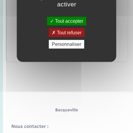
Sport et culture
activer
Bacqueville
Tout accepter
06 59 73 60 63
Contacter par mail
Tout refuser
Personnaliser
Voir le détail
Bacqueville
Nous contacter :