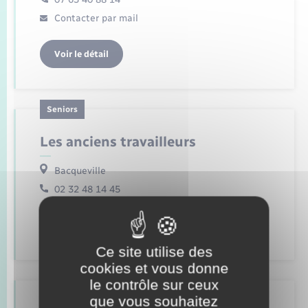
Seniors
Contacter par mail
Transports
Voir le détail
Voirie et espace public
Seniors
Les anciens travailleurs
Bacqueville
02 32 48 14 45
Voir le détail
Ce site utilise des
cookies et vous donne
Animation & fêtes locales
le contrôle sur ceux
que vous souhaitez