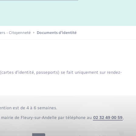
Etat-civil - Papiers -
Citoyenneté
Publications
iers - Citoyenneté
Documents d’identité
Nouvel habitant
Sécurité - Prévention
 (cartes d’identité, passeports) se fait uniquement sur rendez-
Voirie et espace public
ention est de 4 à 6 semaines.
 mairie de Fleury-sur-Andelle par téléphone au
02 32 49 00 59
,