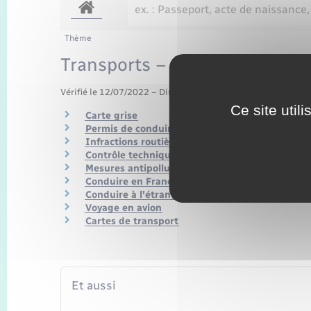
Thème
Transports – Mobilité
Vérifié le 12/07/2022 – Direction de l'information légale et 
Ce site util
Carte grise
Permis de conduire
Infractions routières
Contrôle technique
Mesures antipollution
Conduire en France avec un permis étranger
Conduire à l'étranger
Voyage en avion
Cartes de transport
Et aussi