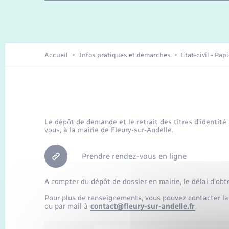
Travaux - Autorisation d’occupation
Enfants – Jeunes
de l’espace public
Recensement
Présentation de la commune
Accueil
Infos pratiques et démarches
Etat-civil - Pap
Loisirs
Organisation d’événement
Le dépôt de demande et le retrait des titres d’identité
vous, à la mairie de Fleury-sur-Andelle.
Transports
Prendre rendez-vous en ligne
A compter du dépôt de dossier en mairie, le délai d’obt
Pour plus de renseignements, vous pouvez contacter la
ou par mail à
contact@fleury-sur-andelle.fr
.