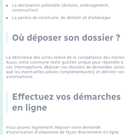
Enfants – Jeunes
Tourisme
Travaux - Autorisation d’occupation de l’espace
La déclaration préalable (division, aménagement,
construction)
Leaflet
|
©
OpenStreetMap
contributors
public
Transports scolaires
Mariage – PACS
Compétences
Etat-civil - Papiers - Citoyenneté
Le permis de construire, de démolir et d’aménager
Parrainage civil
Plan interactif
Logement - Urbanisme
Où déposer son dossier ?
Recensement
Présentation de la commune
Loisirs
La délivrance des actes relève de la compétence des maires.
Aussi, votre commune reste guichet unique pour répondre à
Publications
vos interrogations, déposer vos dossiers de demandes (ainsi
Nouvel habitant
que les éventuelles pièces complémentaires) et délivrer vos
autorisations.
La Communauté de communes
Numérique
Effectuez vos démarches
Organisation d’événement
en ligne
Sécurité - Prévention
Vous pouvez également déposer votre demande
d’autorisation d’urbanisme de façon directement en ligne.