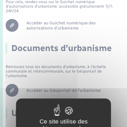
Seniors
Pour cela, rendez-vous sur le Guichet numérique
d’autorisations d’urbanisme, accessible gratuitement 7j/7,
24h/24.
Transports
Accéder au Guichet numérique des
autorisations d’urbanisme
Voirie et espace public
Documents d’urbanisme
Retrouvez tous les documents d’urbanisme, à l’échelle
communale et intercommunale, sur le Géoportail de
l’urbanisme.
Accéder au Géoportail de l’urbanisme
Un accueil téléphonique
Ce site utilise des