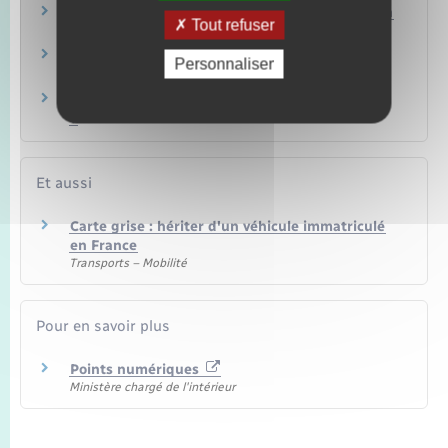
Carte grise : avec quels documents prouver son
Tout refuser
identité ?
Quel est le délai pour recevoir une carte grise
Personnaliser
ou une étiquette d'adresse ?
Que faire si la carte grise comporte une erreur
?
Et aussi
Carte grise : hériter d'un véhicule immatriculé
en France
Transports – Mobilité
Pour en savoir plus
Points numériques
Ministère chargé de l'intérieur