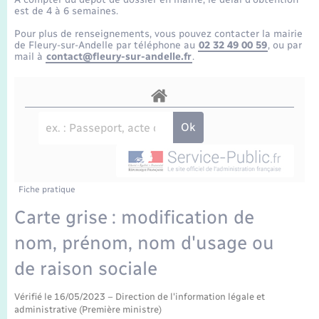
Enfants – Jeunes
Tourisme
Travaux - Autorisation d’occupation de l’espace
est de 4 à 6 semaines.
public
Transports scolaires
Pour plus de renseignements, vous pouvez contacter la mairie
Mariage – PACS
Compétences
Etat-civil - Papiers - Citoyenneté
de Fleury-sur-Andelle par téléphone au
02 32 49 00 59
, ou par
mail à
contact@fleury-sur-andelle.fr
.
Parrainage civil
Plan interactif
Logement - Urbanisme
Recensement
Présentation de la commune
Loisirs
Publications
Nouvel habitant
La Communauté de communes
Fiche pratique
Numérique
Carte grise : modification de
nom, prénom, nom d'usage ou
Organisation d’événement
de raison sociale
Sécurité - Prévention
Vérifié le 16/05/2023 – Direction de l'information légale et
administrative (Première ministre)