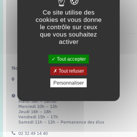
Seniors
Ce site utilise des
Transports
cookies et vous donne
le contrôle sur ceux
que vous souhaitez
Voirie et espace public
activer
Bacqueville
Tout accepter
Nous contacter :
Tout refuser
17 Bis Route de Bonnemare
Personnaliser
27440 BACQUEVILLE
Horaires d'ouverture :
Mardi 16h – 18h30
Mercredi 10h – 12h
Jeudi 16h – 18h
Vendredi 15h – 17h
Samedi 11h – 12h – Permanence des élus
02 32 49 14 40