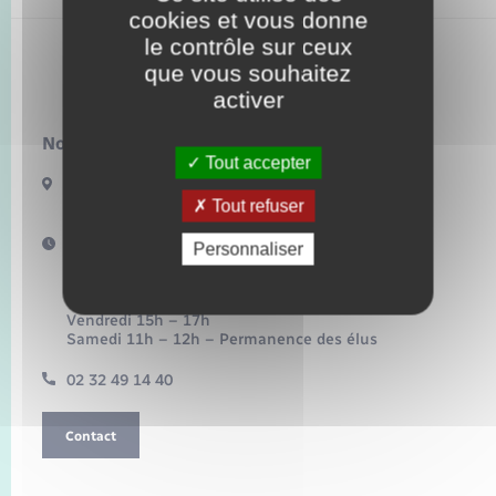
Seniors
cookies et vous donne
le contrôle sur ceux
Transports
que vous souhaitez
Bacqueville
activer
Voirie et espace public
Nous contacter :
Tout accepter
17 Bis Route de Bonnemare
27440 BACQUEVILLE
Tout refuser
Horaires d'ouverture :
Personnaliser
Mardi 16h – 18h30
Mercredi 10h – 12h
Jeudi 16h – 18h
Vendredi 15h – 17h
Samedi 11h – 12h – Permanence des élus
02 32 49 14 40
Contact