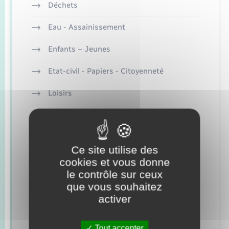
Seniors
Déchets
Eau - Assainissement
Transports
Enfants – Jeunes
Voirie et espace public
Etat-civil - Papiers - Citoyenneté
Loisirs
Nouvel habitant
Numérique
Ce site utilise des
Organisation d’événement
cookies et vous donne
le contrôle sur ceux
Sécurité - Prévention
que vous souhaitez
activer
Seniors
Transports
Tout accepter