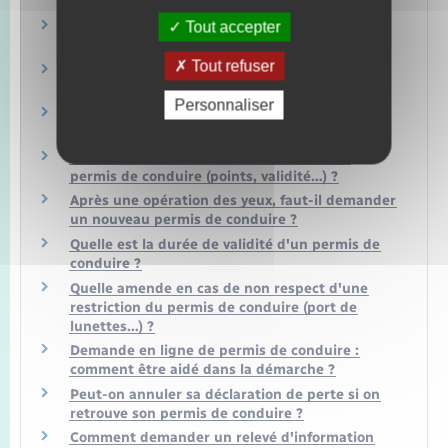
on contester les résultats ?
Comment signaler une erreur sur votre permis
Tout accepter
de conduire ?
Tout refuser
Quelles aides pour financer le permis de
conduire ?
Personnaliser
Conduite accompagnée : quelle formule
choisir ?
Qui peut avoir des informations sur votre
permis de conduire (points, validité…) ?
Après une opération des yeux, faut-il demander
un nouveau permis de conduire ?
Quelle est la durée de validité d'un permis de
conduire ?
Quelle amende en cas de non respect d'une
restriction du permis de conduire (port de
lunettes…) ?
Demande en ligne de permis de conduire :
comment être aidé dans la démarche ?
Peut-on annuler sa déclaration de perte si on
retrouve son permis de conduire ?
Comment demander un relevé d'information