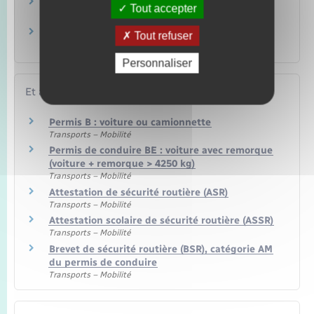
Mini moto, quad : quelles sont les règles
Tout accepter
(déclaration, conduite…) ?
Quels véhicules peut-on conduire sans
Tout refuser
permis de conduire ?
Personnaliser
Et aussi
Permis B : voiture ou camionnette
Transports – Mobilité
Permis de conduire BE : voiture avec remorque
(voiture + remorque > 4250 kg)
Transports – Mobilité
Attestation de sécurité routière (ASR)
Transports – Mobilité
Attestation scolaire de sécurité routière (ASSR)
Transports – Mobilité
Brevet de sécurité routière (BSR), catégorie AM
du permis de conduire
Transports – Mobilité