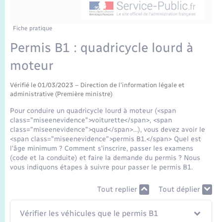
Enfants – Jeunes
Tourisme
Travaux - Autorisation d’occupation de l’espace
public
Transports scolaires
Mariage – PACS
Compétences
Etat-civil - Papiers - Citoyenneté
Fiche pratique
Permis B1 : quadricycle lourd à
Parrainage civil
Plan interactif
Logement - Urbanisme
moteur
Recensement
Présentation de la commune
Loisirs
Vérifié le 01/03/2023 – Direction de l'information légale et
administrative (Première ministre)
Publications
Pour conduire un quadricycle lourd à moteur (<span
Nouvel habitant
class="miseenevidence">voiturette</span>, <span
La Communauté de communes
class="miseenevidence">quad</span>…), vous devez avoir le
<span class="miseenevidence">permis B1.</span> Quel est
Numérique
l'âge minimum ? Comment s'inscrire, passer les examens
(code et la conduite) et faire la demande du permis ? Nous
vous indiquons étapes à suivre pour passer le permis B1.
Organisation d’événement
Tout replier
Tout déplier
Sécurité - Prévention
Vérifier les véhicules que le permis B1