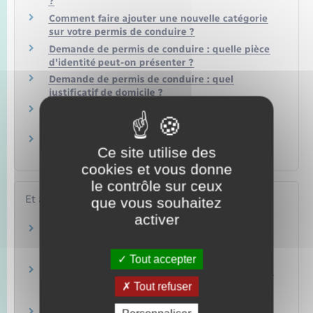
?
Comment faire ajouter une nouvelle catégorie
sur votre permis de conduire ?
Demande de permis de conduire : quelle pièce
d'identité peut-on présenter ?
Demande de permis de conduire : quel
justificatif de domicile ?
Permis de conduire : comment passer le code
(épreuve théorique commune ou ETG) ?
Comment savoir où en est votre demande de
Ce site utilise des
permis de conduire ?
cookies et vous donne
le contrôle sur ceux
Et aussi
que vous souhaitez
activer
Permis poids lourd de catégorie C : plus de 3,5
tonnes
Transports – Mobilité
Tout accepter
Permis CE : véhicule de plus de 3,5 tonnes avec
remorque de plus de 750 kg
Tout refuser
Transports – Mobilité
Permis C1E : véhicule entre 3,5 et 7,5 tonnes