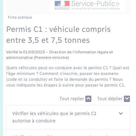
Enfants – Jeunes
Tourisme
Travaux - Autorisation d’occupation de l’espace
public
Transports scolaires
Mariage – PACS
Compétences
Etat-civil - Papiers - Citoyenneté
Fiche pratique
Permis C1 : véhicule compris
Parrainage civil
Plan interactif
Logement - Urbanisme
entre 3,5 et 7,5 tonnes
Recensement
Présentation de la commune
Loisirs
Vérifié le 01/03/2023 – Direction de l'information légale et
administrative (Première ministre)
Publications
Quels véhicules peut-on conduire avec le permis C1 ? Quel est
Nouvel habitant
l'âge minimum ? Comment s'inscrire, passer les examens
La Communauté de communes
(code et la conduite) et faire la demande du permis ? Nous
vous indiquons les étapes à suivre pour passer le permis C1.
Numérique
Tout replier
Tout déplier
Organisation d’événement
Vérifier les véhicules que le permis C1
Sécurité - Prévention
autorise à conduire