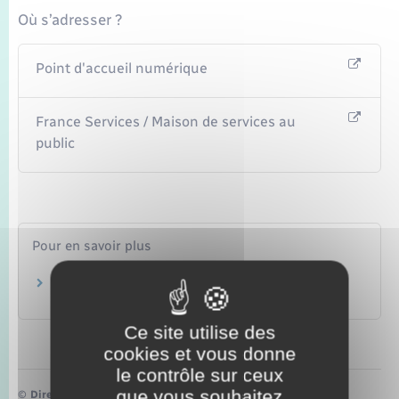
Seniors
Où s’adresser ?
Transports
Point d'accueil numérique
Voirie et espace public
France Services / Maison de services au
public
Pour en savoir plus
Points numériques
Ministère chargé de l'intérieur
Ce site utilise des
cookies et vous donne
le contrôle sur ceux
que vous souhaitez
©
Direction de l’information légale et administrative