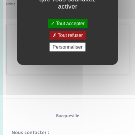
comarquage developpé par
baseo.io
activer
Tout accepter
Tout refuser
Retrouvez aussi
Personnaliser
Déclarer à l’état civil
Bacqueville
Nous contacter :