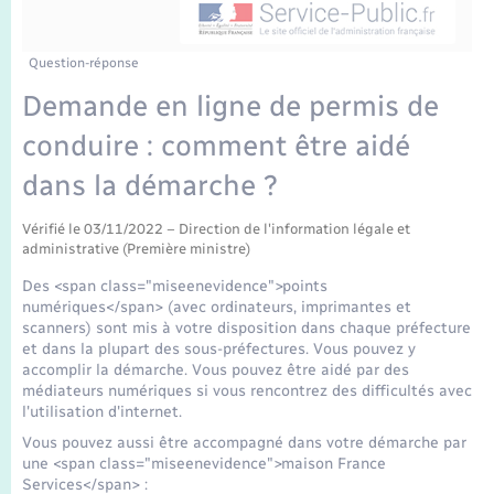
Enfants – Jeunes
Tourisme
Travaux - Autorisation d’occupation de l’espace
public
Transports scolaires
Mariage – PACS
Compétences
Etat-civil - Papiers - Citoyenneté
Question-réponse
Demande en ligne de permis de
Parrainage civil
Plan interactif
Logement - Urbanisme
conduire : comment être aidé
Recensement
Présentation de la commune
dans la démarche ?
Loisirs
Publications
Vérifié le 03/11/2022 – Direction de l'information légale et
administrative (Première ministre)
Nouvel habitant
Des <span class="miseenevidence">points
La Communauté de communes
numériques</span> (avec ordinateurs, imprimantes et
Numérique
scanners) sont mis à votre disposition dans chaque préfecture
et dans la plupart des sous-préfectures. Vous pouvez y
accomplir la démarche. Vous pouvez être aidé par des
Organisation d’événement
médiateurs numériques si vous rencontrez des difficultés avec
l'utilisation d'internet.
Sécurité - Prévention
Vous pouvez aussi être accompagné dans votre démarche par
une <span class="miseenevidence">maison France
Services</span> :