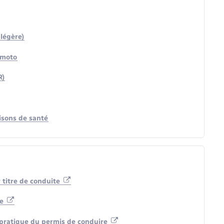
légère)
 moto
R)
isons de santé
 titre de conduite
te
 pratique du permis de conduire