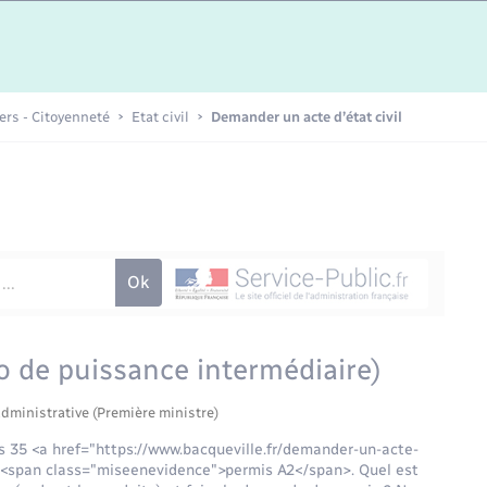
Etat-civil - Papiers -
Citoyenneté
Publications
iers - Citoyenneté
Etat civil
Demander un acte d’état civil
Nouvel habitant
Sécurité - Prévention
Voirie et espace public
o de puissance intermédiaire)
administrative (Première ministre)
 35 <a href="https://www.bacqueville.fr/demander-un-acte-
e <span class="miseenevidence">permis A2</span>. Quel est