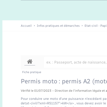
Travaux - Autorisation d’occupation
Enfants – Jeunes
de l’espace public
Recensement
Présentation de la commune
Accueil
Infos pratiques et démarches
Etat-civil - Pap
Loisirs
Organisation d’événement
Transports
Fiche pratique
Permis moto : permis A2 (mot
Vérifié le 01/07/2023 – Direction de l'information légale et 
Pour conduire une moto d'une puissance n'excédant pas
detat-civil/?xml=R51157">kW</a> , vous devez avoir l