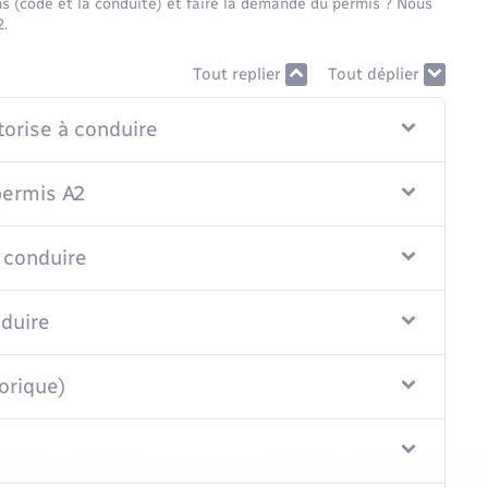
s (code et la conduite) et faire la demande du permis ? Nous
2.
Tout replier
Tout déplier
torise à conduire
permis A2
 conduire
nduire
orique)