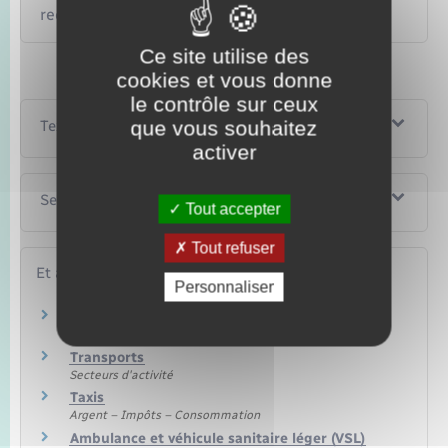
recours
Ce site utilise des
cookies et vous donne
le contrôle sur ceux
que vous souhaitez
Textes de référence
activer
Services en ligne et formulaires
Tout accepter
Tout refuser
Et aussi
Personnaliser
Permis de conduire
Transports – Mobilité
Transports
Secteurs d'activité
Taxis
Argent – Impôts – Consommation
Ambulance et véhicule sanitaire léger (VSL)