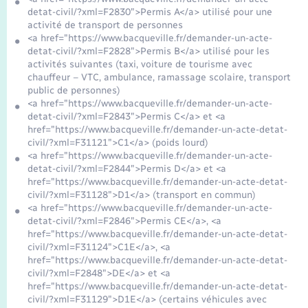
Seniors
detat-civil/?xml=F2830">Permis A</a> utilisé pour une
activité de transport de personnes
<a href="https://www.bacqueville.fr/demander-un-acte-
Transports
detat-civil/?xml=F2828">Permis B</a> utilisé pour les
activités suivantes (taxi, voiture de tourisme avec
chauffeur – VTC, ambulance, ramassage scolaire, transport
Voirie et espace public
public de personnes)
<a href="https://www.bacqueville.fr/demander-un-acte-
detat-civil/?xml=F2843">Permis C</a> et <a
href="https://www.bacqueville.fr/demander-un-acte-detat-
civil/?xml=F31121">C1</a> (poids lourd)
<a href="https://www.bacqueville.fr/demander-un-acte-
detat-civil/?xml=F2844">Permis D</a> et <a
href="https://www.bacqueville.fr/demander-un-acte-detat-
civil/?xml=F31128">D1</a> (transport en commun)
<a href="https://www.bacqueville.fr/demander-un-acte-
detat-civil/?xml=F2846">Permis CE</a>, <a
href="https://www.bacqueville.fr/demander-un-acte-detat-
civil/?xml=F31124">C1E</a>, <a
href="https://www.bacqueville.fr/demander-un-acte-detat-
civil/?xml=F2848">DE</a> et <a
href="https://www.bacqueville.fr/demander-un-acte-detat-
civil/?xml=F31129">D1E</a> (certains véhicules avec