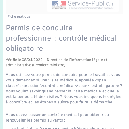
Enfants – Jeunes
Tourisme
Travaux - Autorisation d’occupation de l’espace
public
Transports scolaires
Mariage – PACS
Compétences
Etat-civil - Papiers - Citoyenneté
Fiche pratique
Permis de conduire
Parrainage civil
Plan interactif
Logement - Urbanisme
professionnel : contrôle médical
Recensement
Présentation de la commune
obligatoire
Loisirs
Publications
Vérifié le 08/04/2022 – Direction de l'information légale et
administrative (Première ministre)
Nouvel habitant
Vous utilisez votre permis de conduire pour le travail et vous
La Communauté de communes
vous demandez si une visite médicale, appelée <span
Numérique
class="expression">contrôle médical</span>, est obligatoire ?
Vous voulez savoir quand passer la visite médicale et quelle
est la périodicité des visites ? Nous vous indiquons les règles
Organisation d’événement
à connaître et les étapes à suivre pour faire la démarche.
Sécurité - Prévention
Vous devez passer un contrôle médical pour obtenir ou
renouveler les permis suivants :
<a href="https://www.bacqueville.fr/demander-un-acte-