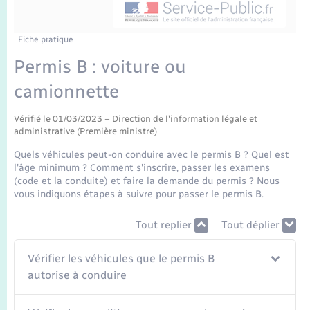
Enfants – Jeunes
Tourisme
Travaux - Autorisation d’occupation de l’espace
public
Transports scolaires
Mariage – PACS
Compétences
Etat-civil - Papiers - Citoyenneté
Fiche pratique
Permis B : voiture ou
Parrainage civil
Plan interactif
Logement - Urbanisme
camionnette
Recensement
Présentation de la commune
Loisirs
Vérifié le 01/03/2023 – Direction de l'information légale et
administrative (Première ministre)
Publications
Quels véhicules peut-on conduire avec le permis B ? Quel est
Nouvel habitant
l'âge minimum ? Comment s'inscrire, passer les examens
La Communauté de communes
(code et la conduite) et faire la demande du permis ? Nous
vous indiquons étapes à suivre pour passer le permis B.
Numérique
Tout replier
Tout déplier
Organisation d’événement
Vérifier les véhicules que le permis B
Sécurité - Prévention
autorise à conduire