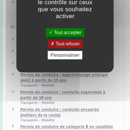
le contrôle sur ceux
Quelle est la durée de validité d'un permis de
conduire ?
que vous souhaitez
activer
Et aussi
Tout accepter
Infractions routières
Tout refuser
Transports – Mobilité
Conduire en France avec un permis étranger
Personnaliser
Transports – Mobilité
Conduire à l'étranger
Transports – Mobilité
Permis de conduire : apprentissage anticipé
(AAC) à partir de 15 ans
Transports – Mobilité
Permis de conduire : conduite supervisée à
partir de 18 ans
Transports – Mobilité
Permis de conduire : conduite encadrée
(métiers de la route)
Transports – Mobilité
Permis de conduire de catégorie B en candidat