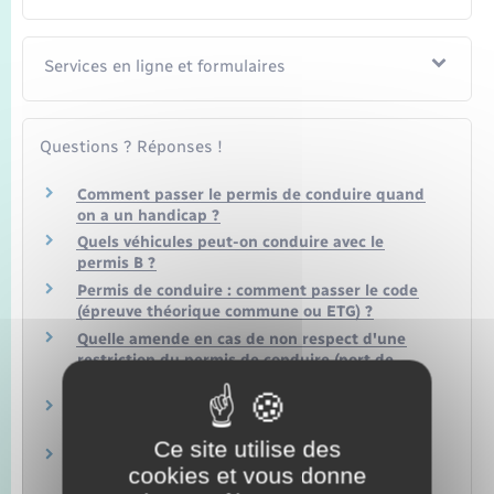
Services en ligne et formulaires
Questions ? Réponses !
Comment passer le permis de conduire quand
on a un handicap ?
Quels véhicules peut-on conduire avec le
permis B ?
Permis de conduire : comment passer le code
(épreuve théorique commune ou ETG) ?
Quelle amende en cas de non respect d'une
restriction du permis de conduire (port de
lunettes…) ?
Quel permis pour quelle catégorie de véhicules
?
Ce site utilise des
Quels véhicules peut-on conduire sans
cookies et vous donne
permis de conduire ?