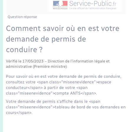
Enfants – Jeunes
Tourisme
Travaux - Autorisation d’occupation de l’espace
public
Transports scolaires
Mariage – PACS
Compétences
Etat-civil - Papiers - Citoyenneté
Question-réponse
Comment savoir où en est votre
Parrainage civil
Plan interactif
Logement - Urbanisme
demande de permis de
Recensement
Présentation de la commune
conduire ?
Loisirs
Publications
Vérifié le 17/05/2023 – Direction de l'information légale et
administrative (Première ministre)
Nouvel habitant
Pour savoir où en est votre demande de permis de conduire,
La Communauté de communes
consultez votre <span class="miseenevidence">espace
Numérique
conducteur</span> à partir de votre <span
class="miseenevidence">compte ANTS</span>.
Organisation d’événement
Votre demande de permis s'affiche dans le <span
class="miseenevidence">tableau de bord de vos demandes en
cours</span>.
Sécurité - Prévention