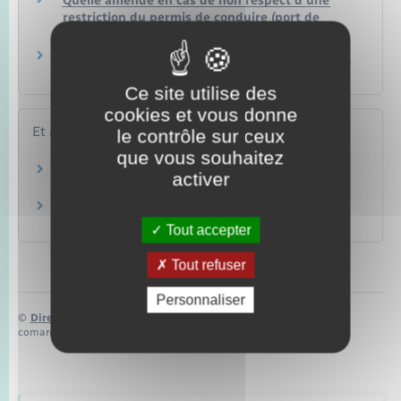
Quelle amende en cas de non respect d'une
restriction du permis de conduire (port de
lunettes…) ?
Doit-on remplacer son permis de conduire rose
cartonné par un nouveau modèle ?
Ce site utilise des
cookies et vous donne
Et aussi
le contrôle sur ceux
que vous souhaitez
Permis de conduire
activer
Transports – Mobilité
Permis B : voiture ou camionnette
Transports – Mobilité
Tout accepter
Tout refuser
Personnaliser
©
Direction de l’information légale et administrative
comarquage developpé par
baseo.io