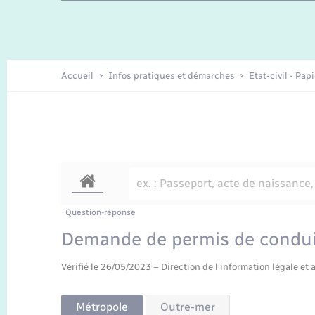
Travaux - Autorisation d’occupation
Enfants – Jeunes
de l’espace public
Recensement
Présentation de la commune
Accueil
Infos pratiques et démarches
Etat-civil - Pap
Loisirs
Organisation d’événement
Transports
Question-réponse
Demande de permis de conduire 
Vérifié le 26/05/2023 – Direction de l'information légale et 
Métropole
Outre-mer