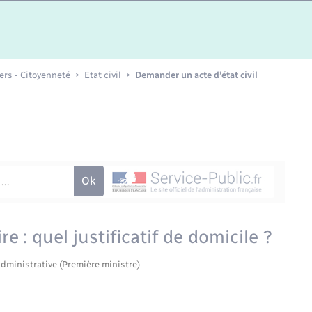
Etat-civil - Papiers -
Citoyenneté
Publications
iers - Citoyenneté
Etat civil
Demander un acte d’état civil
Nouvel habitant
Sécurité - Prévention
Voirie et espace public
: quel justificatif de domicile ?
administrative (Première ministre)