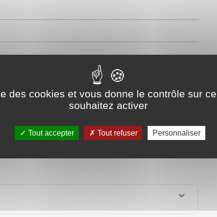
ise des cookies et vous donne le contrôle sur 
souhaitez activer
Tout accepter
Tout refuser
Personnaliser
ass="miseenevidence">métropole</span> ou en <a
at-civil/?xml=R41207">outre-mer</a>.