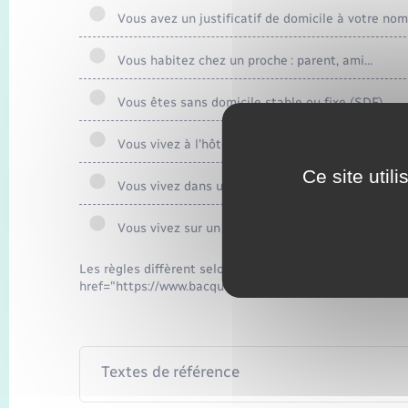
Vous avez un justificatif de domicile à votre nom
Vous habitez chez un proche : parent, ami…
Vous êtes sans domicile stable ou fixe (SDF)
Vous vivez à l'hôtel
Ce site util
Vous vivez dans une caravane
Vous vivez sur un bateau de plaisance
Les règles diffèrent selon que vous vivez en <span cl
href="https://www.bacqueville.fr/demander-un-acte-det
Textes de référence