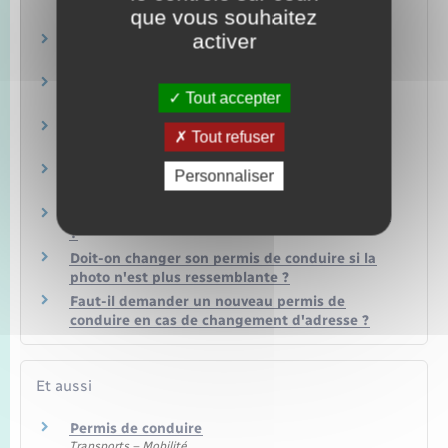
que vous souhaitez
permis de conduire ?
activer
Comment faire ajouter une nouvelle catégorie
sur votre permis de conduire ?
Quelle est la durée de validité d'un permis de
Tout accepter
conduire ?
Demande de permis de conduire : quelle pièce
Tout refuser
d'identité peut-on présenter ?
Demande en ligne de permis de conduire :
Personnaliser
comment être aidé dans la démarche ?
Quel permis pour quelle catégorie de véhicules
?
Doit-on changer son permis de conduire si la
photo n'est plus ressemblante ?
Faut-il demander un nouveau permis de
conduire en cas de changement d'adresse ?
Et aussi
Permis de conduire
Transports – Mobilité