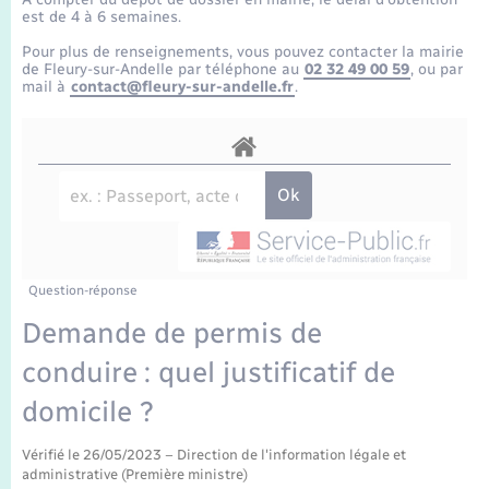
Enfants – Jeunes
Tourisme
Travaux - Autorisation d’occupation de l’espace
est de 4 à 6 semaines.
public
Transports scolaires
Pour plus de renseignements, vous pouvez contacter la mairie
Mariage – PACS
Compétences
Etat-civil - Papiers - Citoyenneté
de Fleury-sur-Andelle par téléphone au
02 32 49 00 59
, ou par
mail à
contact@fleury-sur-andelle.fr
.
Parrainage civil
Plan interactif
Logement - Urbanisme
Recensement
Présentation de la commune
Loisirs
Publications
Nouvel habitant
La Communauté de communes
Question-réponse
Numérique
Demande de permis de
conduire : quel justificatif de
Organisation d’événement
domicile ?
Sécurité - Prévention
Vérifié le 26/05/2023 – Direction de l'information légale et
administrative (Première ministre)