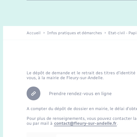
Travaux - Autorisation d’occupation
Enfants – Jeunes
de l’espace public
Recensement
Présentation de la commune
Accueil
Infos pratiques et démarches
Etat-civil - Pap
Loisirs
Organisation d’événement
Le dépôt de demande et le retrait des titres d’identité
vous, à la mairie de Fleury-sur-Andelle.
Transports
Prendre rendez-vous en ligne
A compter du dépôt de dossier en mairie, le délai d’obt
Pour plus de renseignements, vous pouvez contacter la
ou par mail à
contact@fleury-sur-andelle.fr
.