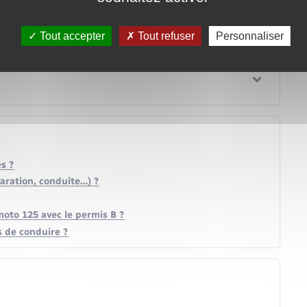
Tout accepter
Tout refuser
Personnaliser
s ?
laration, conduite…) ?
oto 125 avec le permis B ?
s de conduire ?