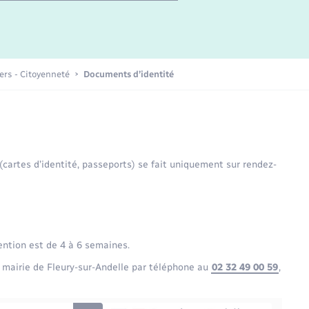
Etat-civil - Papiers -
Citoyenneté
Publications
iers - Citoyenneté
Documents d’identité
Nouvel habitant
Sécurité - Prévention
 (cartes d’identité, passeports) se fait uniquement sur rendez-
Voirie et espace public
ention est de 4 à 6 semaines.
 mairie de Fleury-sur-Andelle par téléphone au
02 32 49 00 59
,