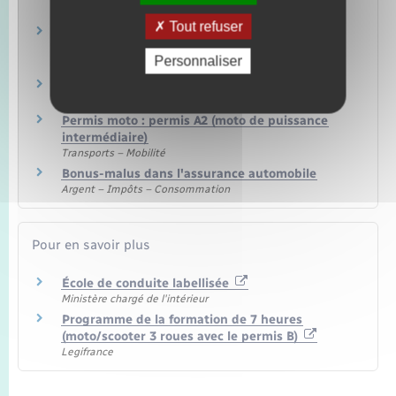
Transports – Mobilité
Tout refuser
Permis moto : permis A1 ou permis 125 (moto
légère)
Personnaliser
Transports – Mobilité
Permis moto : permis A
Transports – Mobilité
Permis moto : permis A2 (moto de puissance
intermédiaire)
Transports – Mobilité
Bonus-malus dans l'assurance automobile
Argent – Impôts – Consommation
Pour en savoir plus
École de conduite labellisée
Ministère chargé de l'intérieur
Programme de la formation de 7 heures
(moto/scooter 3 roues avec le permis B)
Legifrance