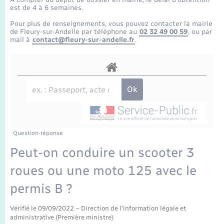
Enfants – Jeunes
Tourisme
Travaux - Autorisation d’occupation de l’espace
est de 4 à 6 semaines.
public
Transports scolaires
Pour plus de renseignements, vous pouvez contacter la mairie
Mariage – PACS
Compétences
Etat-civil - Papiers - Citoyenneté
de Fleury-sur-Andelle par téléphone au
02 32 49 00 59
, ou par
mail à
contact@fleury-sur-andelle.fr
.
Parrainage civil
Plan interactif
Logement - Urbanisme
Recensement
Présentation de la commune
Loisirs
Publications
Nouvel habitant
La Communauté de communes
Question-réponse
Numérique
Peut-on conduire un scooter 3
roues ou une moto 125 avec le
Organisation d’événement
permis B ?
Sécurité - Prévention
Vérifié le 09/09/2022 – Direction de l'information légale et
administrative (Première ministre)