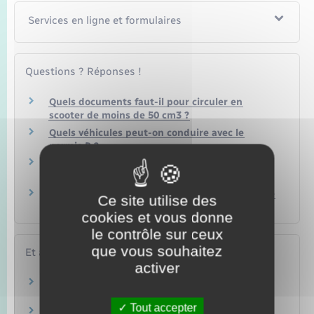
Services en ligne et formulaires
Questions ? Réponses !
Quels documents faut-il pour circuler en
scooter de moins de 50 cm3 ?
Quels véhicules peut-on conduire avec le
permis B ?
Quel permis pour quelle catégorie de véhicules
?
À quel âge peut-on conduire un scooter ou une
Ce site utilise des
moto ?
cookies et vous donne
le contrôle sur ceux
que vous souhaitez
Et aussi
activer
Assurance automobile (véhicule)
Argent – Impôts – Consommation
Tout accepter
Permis B : voiture ou camionnette