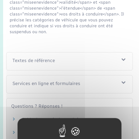
class="miseenevidence">validité</span> et <span
class="miseenevidence">l'étendue</span> de <span
class="miseenevidence">vos droits à conduire</span>. Il
précise les catégories de véhicule que vous pouvez
conduire et indique si vos droits à conduire ont été
suspendus ou non.
Textes de référence
Services en ligne et formulaires
Questions ? Réponses !
Solde du permis de conduire : comment
connaître son nombre de points ?
Permis de conduire : comment demander un
relevé d'information intégral (RII) ?