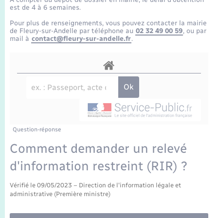
Enfants – Jeunes
Tourisme
Travaux - Autorisation d’occupation de l’espace
est de 4 à 6 semaines.
public
Transports scolaires
Pour plus de renseignements, vous pouvez contacter la mairie
Mariage – PACS
Compétences
Etat-civil - Papiers - Citoyenneté
de Fleury-sur-Andelle par téléphone au
02 32 49 00 59
, ou par
mail à
contact@fleury-sur-andelle.fr
.
Parrainage civil
Plan interactif
Logement - Urbanisme
Recensement
Présentation de la commune
Loisirs
Publications
Nouvel habitant
La Communauté de communes
Question-réponse
Numérique
Comment demander un relevé
d'information restreint (RIR) ?
Organisation d’événement
Vérifié le 09/05/2023 – Direction de l'information légale et
Sécurité - Prévention
administrative (Première ministre)