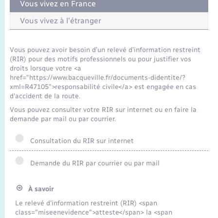
Seniors
Vous vivez en France
Vous vivez à l'étranger
Transports
Vous pouvez avoir besoin d'un relevé d'information restreint
Voirie et espace public
(RIR) pour des motifs professionnels ou pour justifier vos
droits lorsque votre <a
href="https://www.bacqueville.fr/documents-didentite/?
xml=R47105">responsabilité civile</a> est engagée en cas
d'accident de la route.
Vous pouvez consulter votre RIR sur internet ou en faire la
demande par mail ou par courrier.
Consultation du RIR sur internet
Demande du RIR par courrier ou par mail
À savoir
Le relevé d'information restreint (RIR) <span
class="miseenevidence">atteste</span> la <span