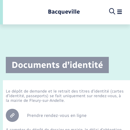
Panneau de gestion des cookies
Bacqueville
Infos pratiques et démarches
Documents d’identité
Etat-civil - Papiers - Citoyenneté
Infos pratiques et démarches
Infos pratiques et démarches
Infos pratiques et démarches
Infos pratiques et démarches
Infos pratiques et démarches
Infos pratiques et démarches
Infos pratiques et démarches
Infos pratiques et démarches
Infos pratiques et démarches
Infos pratiques et démarches
Infos pratiques et démarches
Infos pratiques et démarches
Enfants – Jeunes
La commune
Loisirs
Loisirs
Menu
Menu
Menu
La commune
Commerces - Entreprises - Emploi
Marchés publics
Calendrier de collecte
Ecole
Info jeunes
Concessions funéraires
Déclarer à l’état civil
Aides aux travaux
Associations
Saison culturelle
Piscine
Accompagnement au numérique
Déclaration de manifestation
Alerte et informations aux populations
EHPAD
Bornes de recharge électrique
Déclaration de manifestation
Actualités
Les élus
Aides
Le dépôt de demande et le retrait des titres d’identité (cartes
Projets
d’identité, passeports) se fait uniquement sur rendez-vous, à
Nouvelle activité
Déchèteries
Enfance
Maison des jeunes (11-17 ans)
Documents d’identité
Demander un acte d’état civil
Document d’urbanisme
Culture
Bibliothèques
Randonnée
La Fibre
Location de salle
Numéros utiles
Registre des personnes vulnérables
Bus et train
Déménagement - Autorisation de
Agenda
Comptes rendus de conseils
Annuaire
Déchets
la mairie de Fleury-sur-Andelle.
stationnement
Associations
Offres d'emploi
Jeunesse
Elections et citoyenneté
Urbanisme
Permis de détention de chien
Service à domicile
Co-voiturage et vélos
Budget
Arrêtés municipaux
Proposer un événement
Sport
Eau - Assainissement
Prendre rendez-vous en ligne
Faire un signalement
Etat civil
Location de 2 roues
Conseil municipal
Petite enfance
A compter du dépôt de dossier en mairie, le délai d’obtention