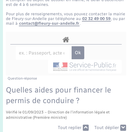
Enfants – Jeunes
Tourisme
Travaux - Autorisation d’occupation de l’espace
est de 4 à 6 semaines.
public
Transports scolaires
Pour plus de renseignements, vous pouvez contacter la mairie
Mariage – PACS
Compétences
Etat-civil - Papiers - Citoyenneté
de Fleury-sur-Andelle par téléphone au
02 32 49 00 59
, ou par
mail à
contact@fleury-sur-andelle.fr
.
Parrainage civil
Plan interactif
Logement - Urbanisme
Recensement
Présentation de la commune
Loisirs
Publications
Nouvel habitant
La Communauté de communes
Question-réponse
Numérique
Quelles aides pour financer le
permis de conduire ?
Organisation d’événement
Vérifié le 01/09/2023 – Direction de l'information légale et
Sécurité - Prévention
administrative (Première ministre)
Tout replier
Tout déplier