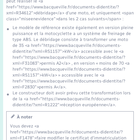
peut réaliser le <a
Seniors
href="https://www.bacqueville.fr/documents-didentite/?
xml=R34612">débridage</a> d'une moto, et uniquement <span
class="miseenevidence">dans les 2 cas suivants</span> :
Transports
Le modèle de référence existe également en version pleine
puissance et la motocyclette a un système de freinage de
Voirie et espace public
type ABS. Le débridage consiste à transformer une moto
de 35 <a href="https://www.bacqueville.fr/documents-
didentite/?xml=R51157">kW</a> accessible avec le <a
href="https://www.bacqueville.fr/documents-didentite/?
xml=F31083">permis A2</a> , en version « moins de 70 <a
href="https://www.bacqueville.fr/documents-didentite/?
xml=R51157">kW</a> » accessible avec le <a
href="https://www.bacqueville.fr/documents-didentite/?
xml=F2830">permis A</a>.
Le constructeur doit avoir prévu cette transformation lors
de la <a href="https://www.bacqueville.fr/documents-
didentite/?xml=R1222">réception européenne</a>.
À noter
Vous devez <a
href="https://www.bacqueville.fr/documents-didentite/?
xml=F1478">faire modifier le certificat d'immatriculation