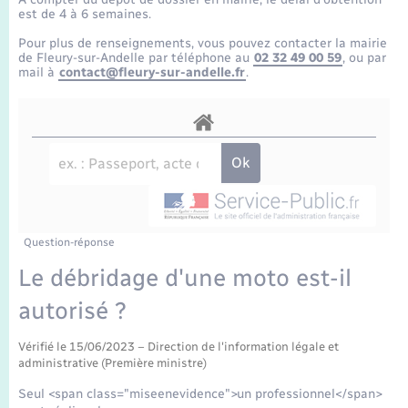
Enfants – Jeunes
Tourisme
Travaux - Autorisation d’occupation de l’espace
est de 4 à 6 semaines.
public
Transports scolaires
Pour plus de renseignements, vous pouvez contacter la mairie
Mariage – PACS
Compétences
Etat-civil - Papiers - Citoyenneté
de Fleury-sur-Andelle par téléphone au
02 32 49 00 59
, ou par
mail à
contact@fleury-sur-andelle.fr
.
Parrainage civil
Plan interactif
Logement - Urbanisme
Recensement
Présentation de la commune
Loisirs
Publications
Nouvel habitant
La Communauté de communes
Question-réponse
Numérique
Le débridage d'une moto est-il
autorisé ?
Organisation d’événement
Vérifié le 15/06/2023 – Direction de l'information légale et
Sécurité - Prévention
administrative (Première ministre)
Seul <span class="miseenevidence">un professionnel</span>