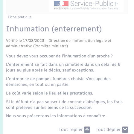
Enfants – Jeunes
Tourisme
Travaux - Autorisation d’occupation de l’espace
public
Transports scolaires
Mariage – PACS
Compétences
Etat-civil - Papiers - Citoyenneté
Fiche pratique
Inhumation (enterrement)
Parrainage civil
Plan interactif
Logement - Urbanisme
Vérifié le 17/08/2023 – Direction de l'information légale et
administrative (Première ministre)
Recensement
Présentation de la commune
Loisirs
Vous devez vous occuper de l'inhumation d'un proche ?
Publications
L'enterrement se fait dans un cimetière dans un délai de 6
Nouvel habitant
jours au plus après le décès, sauf exceptions.
La Communauté de communes
L'entreprise de pompes funèbres choisie s'occupe des
Numérique
démarches, en tout ou en partie.
Le coût varie selon le lieu et les prestations.
Organisation d’événement
Si le défunt n'a pas souscrit de contrat d'obsèques, les frais
sont prélevés sur les biens de la succession.
Nous vous présentons les informations à connaître.
Sécurité - Prévention
Tout replier
Tout déplier