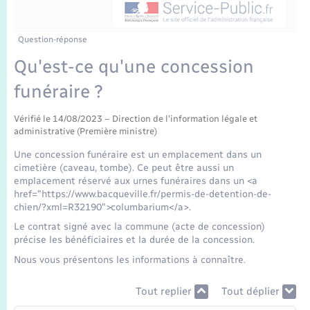
Enfants – Jeunes
Tourisme
Travaux - Autorisation d’occupation de l’espace
public
Transports scolaires
Mariage – PACS
Compétences
Etat-civil - Papiers - Citoyenneté
Question-réponse
Qu'est-ce qu'une concession
Parrainage civil
Plan interactif
Logement - Urbanisme
funéraire ?
Recensement
Présentation de la commune
Loisirs
Vérifié le 14/08/2023 – Direction de l'information légale et
administrative (Première ministre)
Publications
Une concession funéraire est un emplacement dans un
Nouvel habitant
cimetière (caveau, tombe). Ce peut être aussi un
La Communauté de communes
emplacement réservé aux urnes funéraires dans un <a
href="https://www.bacqueville.fr/permis-de-detention-de-
Numérique
chien/?xml=R32190">columbarium</a>.
Le contrat signé avec la commune (acte de concession)
Organisation d’événement
précise les bénéficiaires et la durée de la concession.
Nous vous présentons les informations à connaître.
Sécurité - Prévention
Tout replier
Tout déplier