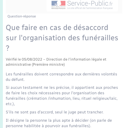
Enfants – Jeunes
Tourisme
Travaux - Autorisation d’occupation de l’espace
public
Transports scolaires
Mariage – PACS
Compétences
Etat-civil - Papiers - Citoyenneté
Question-réponse
Que faire en cas de désaccord
Parrainage civil
Plan interactif
Logement - Urbanisme
sur l'organisation des funérailles
Recensement
Présentation de la commune
?
Loisirs
Publications
Vérifié le 05/08/2022 – Direction de l'information légale et
administrative (Première ministre)
Nouvel habitant
Les funérailles doivent correspondre aux dernières volontés
La Communauté de communes
du défunt.
Numérique
Si aucun testament ne les précise, il appartient aux proches
de faire les choix nécessaires pour l'organisation des
Organisation d’événement
funérailles (crémation /inhumation, lieu, rituel religieux/laïc,
etc.),
S'ils ne sont pas d'accord, seul le juge peut trancher.
Sécurité - Prévention
Il désigne la personne la plus apte à décider (on parle de
personne habilitée à pourvoir aux funérailles).