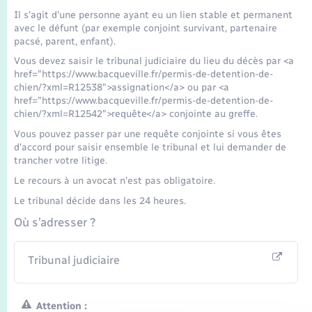
Seniors
Il s'agit d'une personne ayant eu un lien stable et permanent
avec le défunt (par exemple conjoint survivant, partenaire
pacsé, parent, enfant).
Transports
Vous devez saisir le tribunal judiciaire du lieu du décès par <a
href="https://www.bacqueville.fr/permis-de-detention-de-
Voirie et espace public
chien/?xml=R12538">assignation</a> ou par <a
href="https://www.bacqueville.fr/permis-de-detention-de-
chien/?xml=R12542">requête</a> conjointe au greffe.
Vous pouvez passer par une requête conjointe si vous êtes
d'accord pour saisir ensemble le tribunal et lui demander de
trancher votre litige.
Le recours à un avocat n'est pas obligatoire.
Le tribunal décide dans les 24 heures.
Où s’adresser ?
Tribunal judiciaire
Attention :