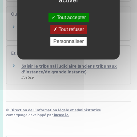
activer
Questions ? Réponses !
Tout accepter
Comment transmettre une sépulture
Tout refuser
familiale ?
Personnaliser
Et aussi
Saisir le tribunal judiciaire (anciens tribunaux
d'instance/de grande instance)
Justice
©
Direction de l’information légale et administrative
comarquage developpé par
baseo.io