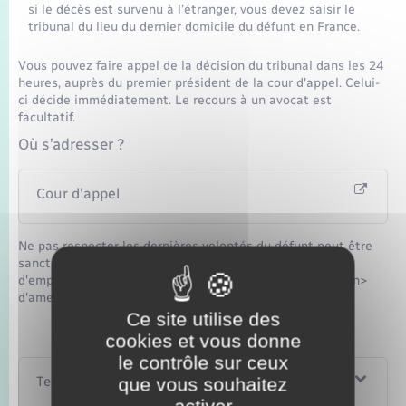
si le décès est survenu à l’étranger, vous devez saisir le
tribunal du lieu du dernier domicile du défunt en France.
Vous pouvez faire appel de la décision du tribunal dans les 24
heures, auprès du premier président de la cour d'appel. Celui-
ci décide immédiatement. Le recours à un avocat est
facultatif.
Où s’adresser ?
Cour d'appel
Ne pas respecter les dernières volontés du défunt peut être
sanctionné d'une peine pouvant aller jusqu'à 6 mois
d'emprisonnement et<span class="valeur"> 7 500 €</span>
d'amende.
Ce site utilise des
cookies et vous donne
le contrôle sur ceux
Textes de référence
que vous souhaitez