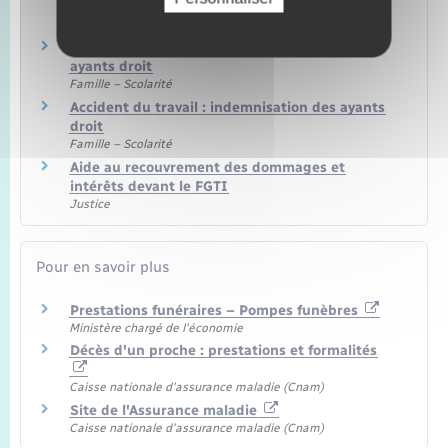
FGAO
Argent – Impôts – Consommation
Maladie professionnelle : indemnisation des
ayants droit
Famille – Scolarité
Accident du travail : indemnisation des ayants
droit
Famille – Scolarité
Aide au recouvrement des dommages et
intérêts devant le FGTI
Justice
Pour en savoir plus
Prestations funéraires – Pompes funèbres
Ministère chargé de l'économie
Décès d'un proche : prestations et formalités
Caisse nationale d'assurance maladie (Cnam)
Site de l'Assurance maladie
Caisse nationale d'assurance maladie (Cnam)