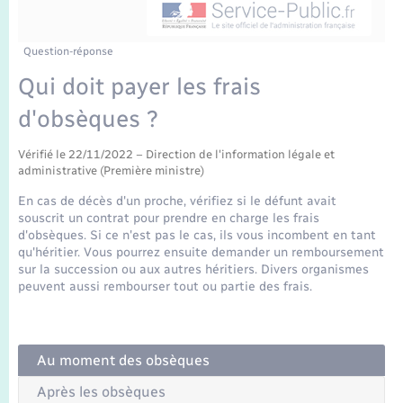
Enfants – Jeunes
Tourisme
Travaux - Autorisation d’occupation de l’espace
public
Transports scolaires
Mariage – PACS
Compétences
Etat-civil - Papiers - Citoyenneté
Question-réponse
Qui doit payer les frais
Parrainage civil
Plan interactif
Logement - Urbanisme
d'obsèques ?
Recensement
Présentation de la commune
Loisirs
Vérifié le 22/11/2022 – Direction de l'information légale et
administrative (Première ministre)
Publications
En cas de décès d'un proche, vérifiez si le défunt avait
Nouvel habitant
souscrit un contrat pour prendre en charge les frais
La Communauté de communes
d'obsèques. Si ce n'est pas le cas, ils vous incombent en tant
qu'héritier. Vous pourrez ensuite demander un remboursement
Numérique
sur la succession ou aux autres héritiers. Divers organismes
peuvent aussi rembourser tout ou partie des frais.
Organisation d’événement
Sécurité - Prévention
Au moment des obsèques
Après les obsèques