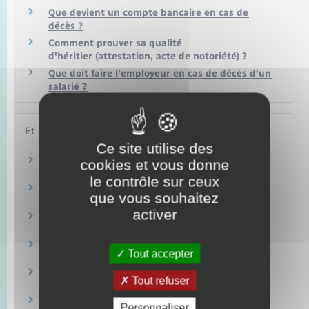
Que devient un compte bancaire en cas de
décès ?
Comment prouver sa qualité
d'héritier (attestation, acte de notoriété) ?
Que doit faire l'employeur en cas de décès d'un
salarié ?
Et aussi
Ce site utilise des
Capital en cas de décès
cookies et vous donne
Famille – Scolarité
le contrôle sur ceux
Inhumation
que vous souhaitez
Famille – Scolarité
activer
Procédure en injonction de payer
Justice
Allocation de soutien familial
Tout accepter
Famille – Scolarité
Saisine du tribunal
Tout refuser
Justice
Accident de la route : indemnisation par le
Personnaliser