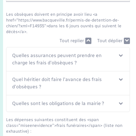
Seniors
Les obsèques doivent en principe avoir lieu <a
Transports
href="https://www.bacqueville.fr/permis-de-detention-de-
chien/?xml=F14935">dans les 6 jours ouvrés qui suivent le
décès</a>.
Voirie et espace public
Tout replier
Tout déplier
Quelles assurances peuvent prendre en
charge les frais d'obsèques ?
Quel héritier doit faire l'avance des frais
d'obsèques ?
Quelles sont les obligations de la mairie ?
Les dépenses suivantes constituent des <span
class="miseenevidence">frais funéraires</span> (liste non
exhaustive) :