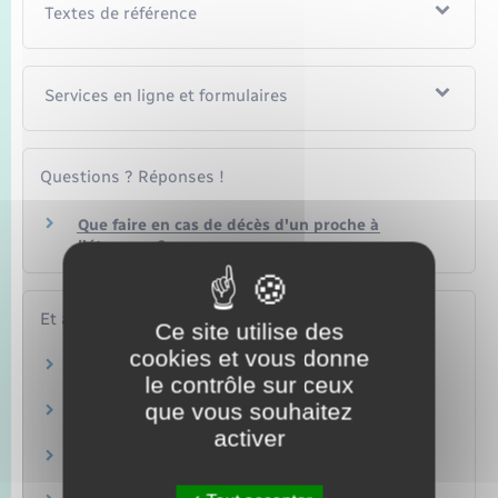
Textes de référence
Services en ligne et formulaires
Questions ? Réponses !
Que faire en cas de décès d'un proche à
l'étranger ?
Et aussi
Ce site utilise des
cookies et vous donne
Déclaration de décès, obsèques et sépulture
le contrôle sur ceux
Famille – Scolarité
que vous souhaitez
Déclaration de décès
Famille – Scolarité
activer
Inhumation (enterrement)
Famille – Scolarité