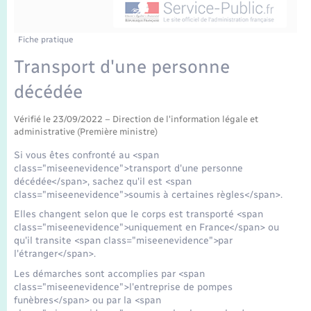
Enfants – Jeunes
Tourisme
Travaux - Autorisation d’occupation de l’espace
public
Transports scolaires
Mariage – PACS
Compétences
Etat-civil - Papiers - Citoyenneté
Fiche pratique
Transport d'une personne
Parrainage civil
Plan interactif
Logement - Urbanisme
décédée
Recensement
Présentation de la commune
Loisirs
Vérifié le 23/09/2022 – Direction de l'information légale et
administrative (Première ministre)
Publications
Si vous êtes confronté au <span
Nouvel habitant
class="miseenevidence">transport d'une personne
La Communauté de communes
décédée</span>, sachez qu'il est <span
class="miseenevidence">soumis à certaines règles</span>.
Numérique
Elles changent selon que le corps est transporté <span
class="miseenevidence">uniquement en France</span> ou
Organisation d’événement
qu'il transite <span class="miseenevidence">par
l'étranger</span>.
Sécurité - Prévention
Les démarches sont accomplies par <span
class="miseenevidence">l'entreprise de pompes
funèbres</span> ou par la <span