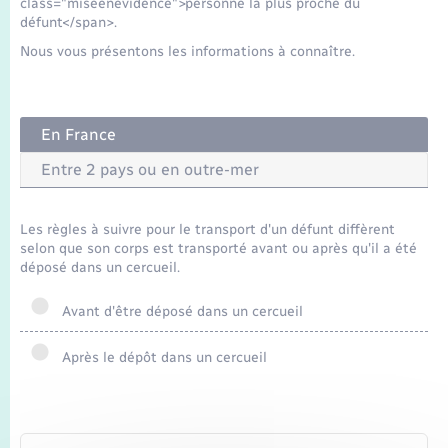
Seniors
class="miseenevidence">personne la plus proche du
défunt</span>.
Nous vous présentons les informations à connaître.
Transports
Voirie et espace public
En France
Entre 2 pays ou en outre-mer
Les règles à suivre pour le transport d'un défunt diffèrent
selon que son corps est transporté avant ou après qu'il a été
déposé dans un cercueil.
Avant d'être déposé dans un cercueil
Après le dépôt dans un cercueil