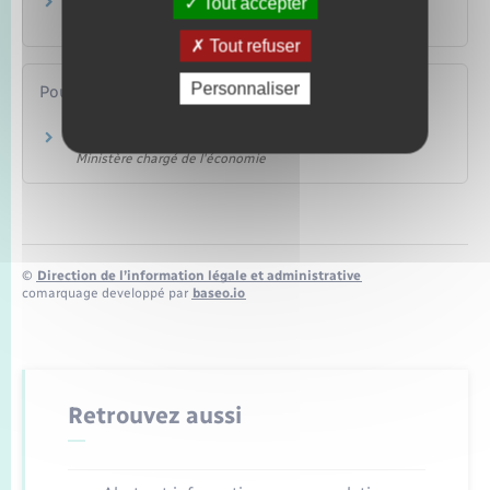
Tout accepter
Crémation
Famille – Scolarité
Tout refuser
Personnaliser
Pour en savoir plus
Prestations funéraires – Pompes funèbres
Ministère chargé de l'économie
©
Direction de l’information légale et administrative
comarquage developpé par
baseo.io
Retrouvez aussi