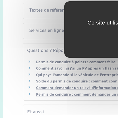
Textes de référence
Ce site util
Services en ligne et formulaires
Questions ? Réponses !
Permis de conduire à points : comment faire 
Comment savoir si j'ai un PV après un flash r
Qui paye l'amende si le véhicule de l'entrepris
Solde du permis de conduire : comment conna
Comment demander un relevé d'information re
Permis de conduire : comment demander un rel
Et aussi