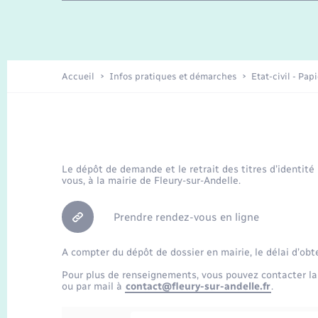
Travaux - Autorisation d’occupation
Enfants – Jeunes
de l’espace public
Recensement
Présentation de la commune
Accueil
Infos pratiques et démarches
Etat-civil - Pap
Loisirs
Organisation d’événement
Le dépôt de demande et le retrait des titres d’identité
vous, à la mairie de Fleury-sur-Andelle.
Transports
Prendre rendez-vous en ligne
A compter du dépôt de dossier en mairie, le délai d’obt
Pour plus de renseignements, vous pouvez contacter la
ou par mail à
contact@fleury-sur-andelle.fr
.