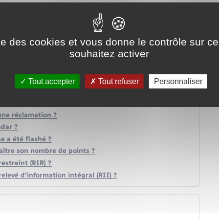
ise des cookies et vous donne le contrôle sur 
souhaitez activer
Tout accepter
Tout refuser
Personnaliser
une réclamation ?
adar ?
e a été flashé ?
ître son nombre de points ?
streint (RIR) ?
evé d'information intégral (RII) ?