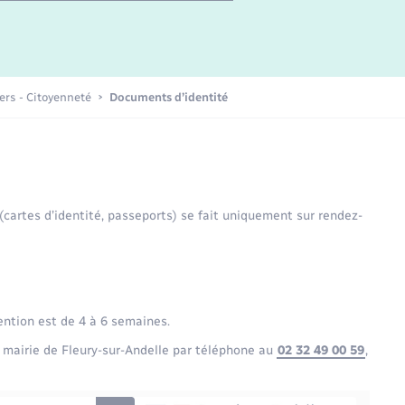
Etat-civil - Papiers -
Citoyenneté
Publications
iers - Citoyenneté
Documents d’identité
Nouvel habitant
Sécurité - Prévention
 (cartes d’identité, passeports) se fait uniquement sur rendez-
Voirie et espace public
ention est de 4 à 6 semaines.
 mairie de Fleury-sur-Andelle par téléphone au
02 32 49 00 59
,