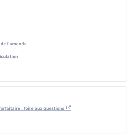
t de l'amende
iculation
orfaitaire : foire aux questions