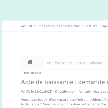
Travaux - Autorisation d’occupation
Enfants – Jeunes
de l’espace public
Recensement
Présentation de la commune
Accueil
Infos pratiques et démarches
Etat-civil - Pap
Loisirs
Organisation d’événement
Transports
Fiche pratique
Acte de naissance : demande d
Vérifié le 11/01/2023 – Direction de l'information légale et 
Vous avez besoin d'un <span class="miseenevidence">a
la demande ? Nous vous guidons dans votre démarche. 