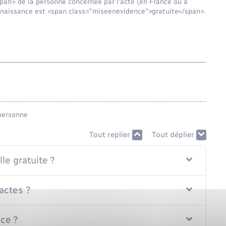
an> de la personne concernée par l'acte (en France ou à
de naissance est <span class="miseenevidence">gratuite</span>.
personne
Tout replier
Tout déplier
le gratuite ?
 actes ?
ce ?