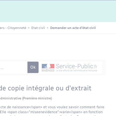
Etat-civil - Papiers -
Citoyenneté
Publications
iers - Citoyenneté
Etat civil
Demander un acte d’état civil
Nouvel habitant
Sécurité - Prévention
Voirie et espace public
e copie intégrale ou d'extrait
administrative (Première ministre)
cte de naissance</span> et vous voulez savoir comment faire
Elle <span class="miseenevidence">varie</span> en fonction