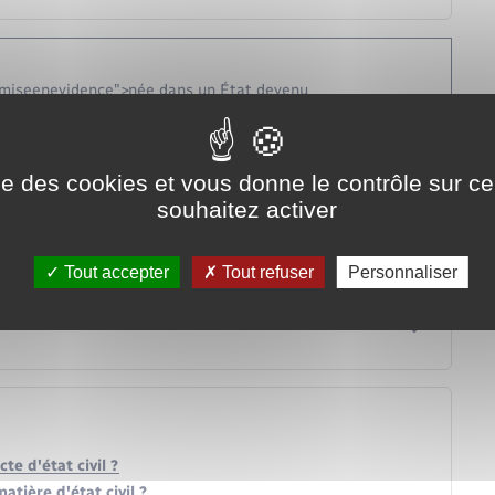
="miseenevidence">née dans un État devenu
roc), il faut faire la demande d'acte de naissance via le
iseenevidence">nées à l'étranger</span>.
ise des cookies et vous donne le contrôle sur 
souhaitez activer
Tout accepter
Tout refuser
Personnaliser
e d'état civil ?
tière d'état civil ?