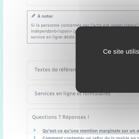
À noter
Si la personne concernée par l'acte est <span class
indépendant</span> (par exemple, Algérie, Tunisie, Ma
service en ligne dédié aux personnes <span class="m
Ce site util
Textes de référence
Services en ligne et formulaires
Questions ? Réponses !
Qu'est-ce qu'une mention marginale sur un act
Comment contester un refus de la mairie en ma