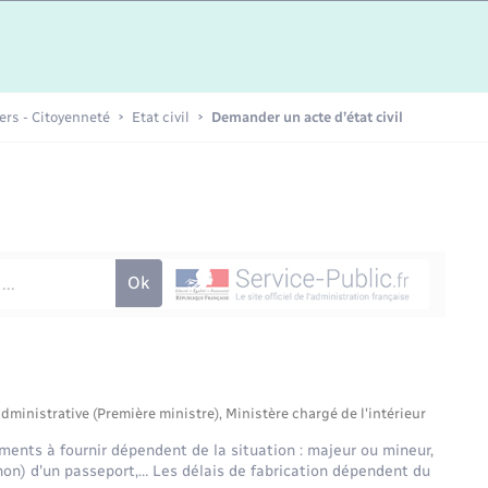
Etat-civil - Papiers -
Citoyenneté
Publications
iers - Citoyenneté
Etat civil
Demander un acte d’état civil
Nouvel habitant
Sécurité - Prévention
Voirie et espace public
administrative (Première ministre), Ministère chargé de l'intérieur
ments à fournir dépendent de la situation : majeur ou mineur,
n) d'un passeport,… Les délais de fabrication dépendent du