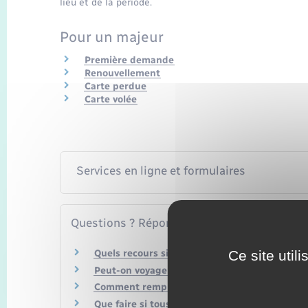
lieu et de la période.
Pour un majeur
Première demande
Renouvellement
Carte perdue
Carte volée
Services en ligne et formulaires
Questions ? Réponses !
Ce site util
Quels recours si mon dossier est refusé ?
Peut-on voyager avec une carte d'identité de 
Comment remplacer une carte d'identité abî
Que faire si tous vos papiers ont été volés 