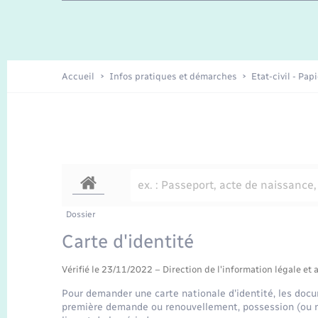
Travaux - Autorisation d’occupation
Enfants – Jeunes
de l’espace public
Recensement
Présentation de la commune
Accueil
Infos pratiques et démarches
Etat-civil - Pap
Loisirs
Organisation d’événement
Transports
Dossier
Carte d'identité
Vérifié le 23/11/2022 – Direction de l'information légale et 
Pour demander une carte nationale d'identité, les docu
première demande ou renouvellement, possession (ou no