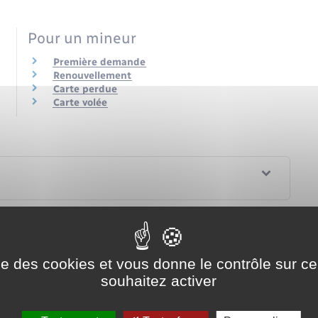
Pour un mineur
Première demande
Renouvellement
Carte perdue
Carte volée
ise des cookies et vous donne le contrôle sur 
souhaitez activer
plus de 10 ans ?
mée ?
en même temps ?