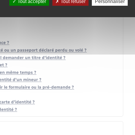
Tout accepter
Tout refuser
Personnaliser
nce ?
ité ou un passeport déclaré perdu ou volé ?
il demander un titre d'identité ?
et ?
s en même temps ?
dentité d'un mineur ?
ir le formulaire ou la pré-demande ?
arte d'identité ?
dentité ?