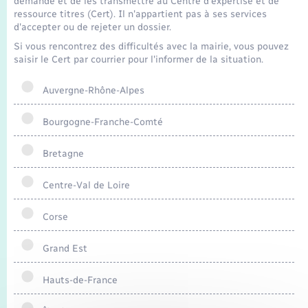
demande et de les transmettre au Centre d'expertise et de
Seniors
ressource titres (Cert). Il n'appartient pas à ses services
d'accepter ou de rejeter un dossier.
Transports
Si vous rencontrez des difficultés avec la mairie, vous pouvez
saisir le Cert par courrier pour l'informer de la situation.
Voirie et espace public
Auvergne-Rhône-Alpes
Bourgogne-Franche-Comté
Bretagne
Centre-Val de Loire
Corse
Grand Est
Hauts-de-France