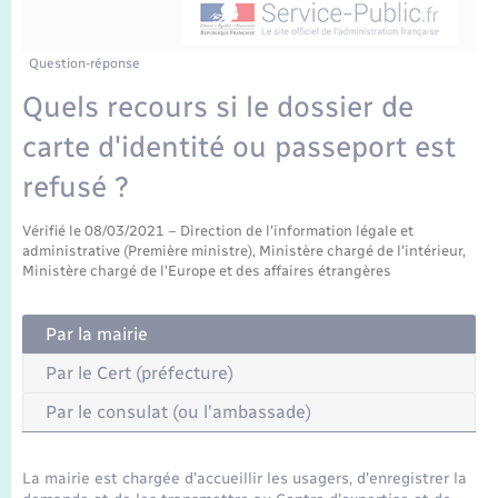
Enfants – Jeunes
Tourisme
Travaux - Autorisation d’occupation de l’espace
public
Transports scolaires
Mariage – PACS
Compétences
Etat-civil - Papiers - Citoyenneté
Question-réponse
Quels recours si le dossier de
Parrainage civil
Plan interactif
Logement - Urbanisme
carte d'identité ou passeport est
Recensement
Présentation de la commune
refusé ?
Loisirs
Publications
Vérifié le 08/03/2021 – Direction de l'information légale et
administrative (Première ministre), Ministère chargé de l'intérieur,
Nouvel habitant
Ministère chargé de l'Europe et des affaires étrangères
La Communauté de communes
Numérique
Par la mairie
Par le Cert (préfecture)
Organisation d’événement
Par le consulat (ou l'ambassade)
Sécurité - Prévention
La mairie est chargée d'accueillir les usagers, d'enregistrer la