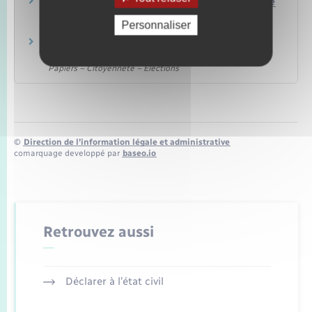
Acte de naissance : demande de copie intégrale
ou d'extrait
Personnaliser
Papiers – Citoyenneté – Élections
Acte de mariage : demande de copie intégrale
ou d'extrait
Papiers – Citoyenneté – Élections
©
Direction de l’information légale et administrative
comarquage developpé par
baseo.io
Retrouvez aussi
Déclarer à l’état civil