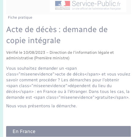
Enfants – Jeunes
Tourisme
Travaux - Autorisation d’occupation de l’espace
public
Transports scolaires
Mariage – PACS
Compétences
Etat-civil - Papiers - Citoyenneté
Fiche pratique
Acte de décès : demande de
Parrainage civil
Plan interactif
Logement - Urbanisme
copie intégrale
Recensement
Présentation de la commune
Loisirs
Vérifié le 10/08/2023 – Direction de l'information légale et
administrative (Première ministre)
Publications
Vous souhaitez demander un <span
Nouvel habitant
class="miseenevidence">acte de décès</span> et vous voulez
La Communauté de communes
savoir comment procéder ? Les démarches pour l'obtenir
<span class="miseenevidence">dépendent du lieu du
Numérique
décès</span> : en France ou à l'étranger. Dans tous les cas, la
demande est <span class="miseenevidence">gratuite</span>.
Organisation d’événement
Nous vous présentons la démarche.
Sécurité - Prévention
En France