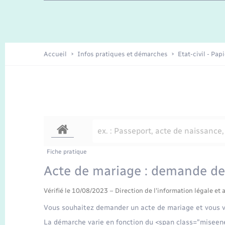
Travaux - Autorisation d’occupation
Enfants – Jeunes
de l’espace public
Recensement
Présentation de la commune
Accueil
Infos pratiques et démarches
Etat-civil - Pap
Loisirs
Organisation d’événement
Transports
Fiche pratique
Acte de mariage : demande de 
Vérifié le 10/08/2023 – Direction de l'information légale et 
Vous souhaitez demander un acte de mariage et vous 
La démarche varie en fonction du <span class="miseene