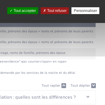
nt du type d'acte demandé :
Tout accepter
Tout refuser
Personnaliser
indiquer sur le courrier
ormations à indiquer sur le courrier
ille, prénoms des époux + noms et prénoms de leurs parents
ille, prénoms des époux + noms et prénoms de leurs parents
riage, noms de famille, prénoms des époux
eenevidence">par courrier</span> en <span
 demande par les services de la mairie et du délai
Tout replier
Tout déplier
liation : quelles sont les différences ?