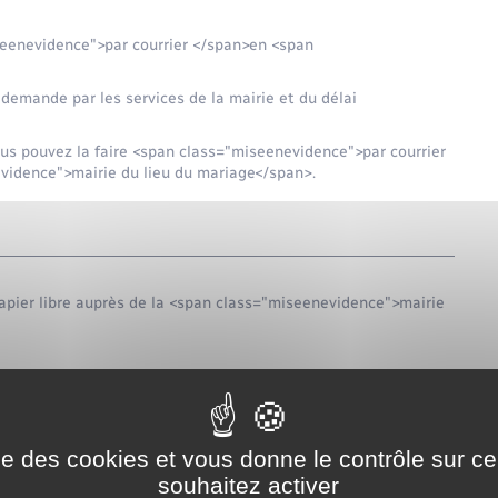
eenevidence">par courrier </span>en <span
 demande par les services de la mairie et du délai
ous pouvez la faire <span class="miseenevidence">par courrier
vidence">mairie du lieu du mariage</span>.
apier libre auprès de la <span class="miseenevidence">mairie
ise des cookies et vous donne le contrôle sur 
souhaitez activer
ous devrez indiquer vos coordonnées.