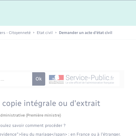
Etat-civil - Papiers -
Citoyenneté
Publications
iers - Citoyenneté
Etat civil
Demander un acte d’état civil
Nouvel habitant
Sécurité - Prévention
Voirie et espace public
copie intégrale ou d'extrait
administrative (Première ministre)
voulez savoir comment procéder ?
vidence">lieu du mariage</span> : en France ou à l'étranger.