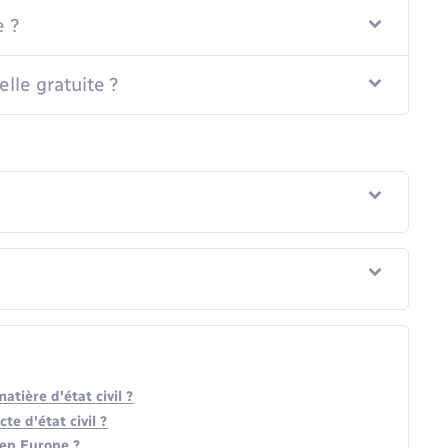
e ?
lle gratuite ?
tière d'état civil ?
e d'état civil ?
 en Europe ?