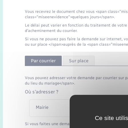
Vous recevrez le document chez vous <span class="mis
class="miseenevidence">quelques jours</span>.
Le délai peut varier en fonction du traitement de votre
d'acheminement du courrier.
Si vous ne pouvez pas faire la demande sur internet, v
ou sur place </span>auprès de la <span class="miseene
Par courrier
Sur place
Vous pouvez adresser votre demande par courrier sur p
du lieu du mariage</span>.
Où s’adresser ?
Mairie
Ce site util
Si vous faites une demande pour une autre personne, v