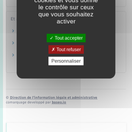
le contrôle sur ceux
que vous souhaitez
Et aussi
activer
Infractions routières
Transports – Mobilité
Tout accepter
Permis de conduire
Transports – Mobilité
Tout refuser
Contravention au code de la route : paiement
Personnaliser
de l'amende
Transports – Mobilité
©
Direction de l’information légale et administrative
comarquage developpé par
baseo.io