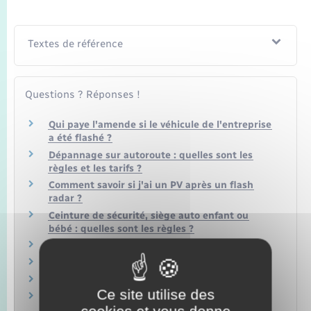
Textes de référence
Questions ? Réponses !
Qui paye l'amende si le véhicule de l'entreprise
a été flashé ?
Dépannage sur autoroute : quelles sont les
règles et les tarifs ?
Comment savoir si j'ai un PV après un flash
radar ?
Ceinture de sécurité, siège auto enfant ou
bébé : quelles sont les règles ?
Peut-on fumer en voiture ?
Est-il interdit de faire des appels de phare ?
Est-il interdit de klaxonner en voiture ?
Ce site utilise des
Solde du permis de conduire : comment
cookies et vous donne
connaître son nombre de points ?