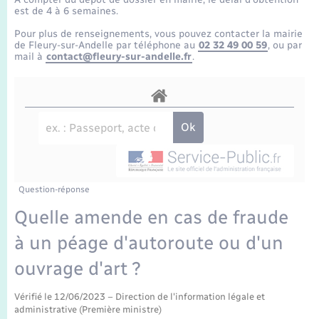
Enfants – Jeunes
Tourisme
Travaux - Autorisation d’occupation de l’espace
est de 4 à 6 semaines.
public
Transports scolaires
Pour plus de renseignements, vous pouvez contacter la mairie
Mariage – PACS
Compétences
Etat-civil - Papiers - Citoyenneté
de Fleury-sur-Andelle par téléphone au
02 32 49 00 59
, ou par
mail à
contact@fleury-sur-andelle.fr
.
Parrainage civil
Plan interactif
Logement - Urbanisme
Recensement
Présentation de la commune
Loisirs
Publications
Nouvel habitant
La Communauté de communes
Question-réponse
Numérique
Quelle amende en cas de fraude
à un péage d'autoroute ou d'un
Organisation d’événement
ouvrage d'art ?
Sécurité - Prévention
Vérifié le 12/06/2023 – Direction de l'information légale et
administrative (Première ministre)