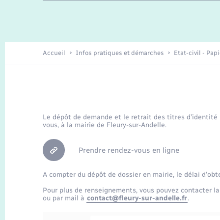
Travaux - Autorisation d’occupation
Enfants – Jeunes
de l’espace public
Recensement
Présentation de la commune
Accueil
Infos pratiques et démarches
Etat-civil - Pap
Loisirs
Organisation d’événement
Le dépôt de demande et le retrait des titres d’identité
vous, à la mairie de Fleury-sur-Andelle.
Transports
Prendre rendez-vous en ligne
A compter du dépôt de dossier en mairie, le délai d’obt
Pour plus de renseignements, vous pouvez contacter la
ou par mail à
contact@fleury-sur-andelle.fr
.