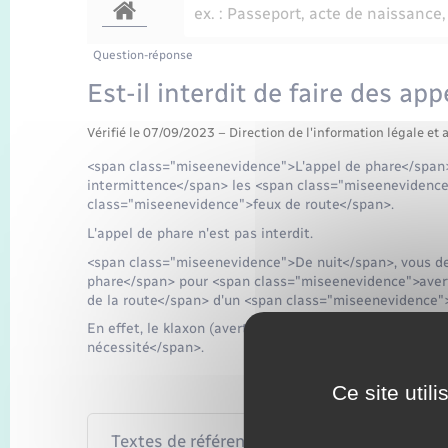
Question-réponse
Est-il interdit de faire des ap
Vérifié le 07/09/2023 – Direction de l'information légale et 
<span class="miseenevidence">L'appel de phare</span>
intermittence</span> les <span class="miseenevidence
class="miseenevidence">feux de route</span>.
L'appel de phare n'est pas interdit.
<span class="miseenevidence">De nuit</span>, vous de
phare</span> pour <span class="miseenevidence">aver
de la route</span> d'un <span class="miseenevidence
En effet, le klaxon (avertisseur sonore) peut uniqueme
nécessité</span>.
Ce site util
Textes de référence