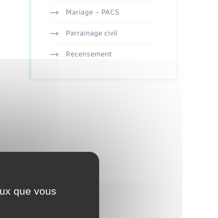
Mariage – PACS
Parrainage civil
Recensement
ceux que vous