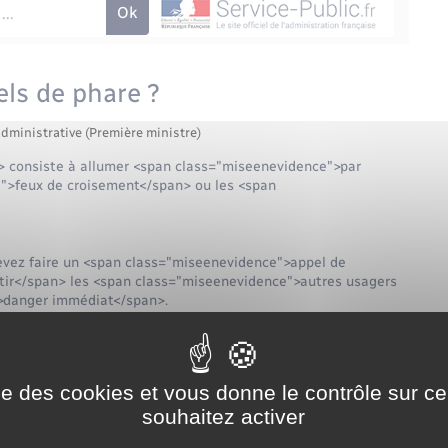
pels de phare ?
administrative (Première ministre)
 consiste à allumer <span class="miseenevidence">par
">feux de croisement</span> ou les <span
vez faire un <span class="miseenevidence">appel de
tir</span> les <span class="miseenevidence">autres usagers
">danger immédiat</span>.
nt être utilisé <span class="miseenevidence">en cas d'absolue
ise des cookies et vous donne le contrôle sur 
souhaitez activer