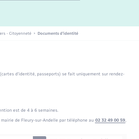
Etat-civil - Papiers -
Citoyenneté
Publications
iers - Citoyenneté
Documents d’identité
Nouvel habitant
Sécurité - Prévention
 (cartes d’identité, passeports) se fait uniquement sur rendez-
Voirie et espace public
ention est de 4 à 6 semaines.
 mairie de Fleury-sur-Andelle par téléphone au
02 32 49 00 59
,