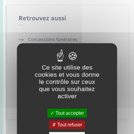
Seniors
Retrouvez aussi
Transports
Voirie et espace public
Concessions funéraires
Elections et citoyenneté
Etat civil
Ce site utilise des
cookies et vous donne
Mariage – PACS
le contrôle sur ceux
que vous souhaitez
Parrainage civil
activer
Recensement
Tout accepter
Tout refuser