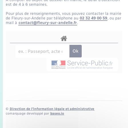
Enfants – Jeunes
Tourisme
Travaux - Autorisation d’occupation de l’espace
est de 4 à 6 semaines.
public
Transports scolaires
Pour plus de renseignements, vous pouvez contacter la mairie
Mariage – PACS
Compétences
Etat-civil - Papiers - Citoyenneté
de Fleury-sur-Andelle par téléphone au
02 32 49 00 59
, ou par
mail à
contact@fleury-sur-andelle.fr
.
Parrainage civil
Plan interactif
Logement - Urbanisme
Recensement
Présentation de la commune
Loisirs
Publications
Nouvel habitant
La Communauté de communes
Numérique
Organisation d’événement
©
Direction de l’information légale et administrative
Sécurité - Prévention
comarquage developpé par
baseo.io