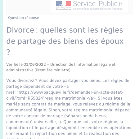
Enfants – Jeunes
Tourisme
Travaux - Autorisation d’occupation de l’espace
public
Transports scolaires
Mariage – PACS
Compétences
Etat-civil - Papiers - Citoyenneté
Question-réponse
Divorce : quelles sont les règles
Parrainage civil
Plan interactif
Logement - Urbanisme
de partage des biens des époux
Recensement
Présentation de la commune
?
Loisirs
Publications
Vérifié le 01/06/2022 – Direction de l'information légale et
administrative (Première ministre)
Nouvel habitant
Vous divorcez ? Vous devez partager vos biens. Les règles de
La Communauté de communes
partage dépendent de votre <a
Numérique
href="https://www.bacqueville.fr/demander-un-acte-detat-
civil/?xml=R59824">régime matrimonial</a>. Si vous êtes
mariés sans contrat de mariage, vous relevez du régime de la
Organisation d’événement
communauté légale. Sinon, votre régime matrimonial dépend
de votre contrat de mariage (séparation de biens,
communauté universelle,…). Quel que soit votre régime, la
Sécurité - Prévention
liquidation et le partage désignent l'ensemble des opérations
concernant la répartition des biens et la réalisation des