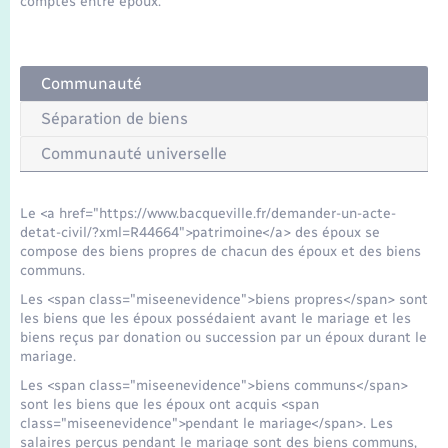
comptes entre époux.
Seniors
Transports
Communauté
Voirie et espace public
Séparation de biens
Communauté universelle
Le <a href="https://www.bacqueville.fr/demander-un-acte-
detat-civil/?xml=R44664">patrimoine</a> des époux se
compose des biens propres de chacun des époux et des biens
communs.
Les <span class="miseenevidence">biens propres</span> sont
les biens que les époux possédaient avant le mariage et les
biens reçus par donation ou succession par un époux durant le
mariage.
Les <span class="miseenevidence">biens communs</span>
sont les biens que les époux ont acquis <span
class="miseenevidence">pendant le mariage</span>. Les
salaires perçus pendant le mariage sont des biens communs,