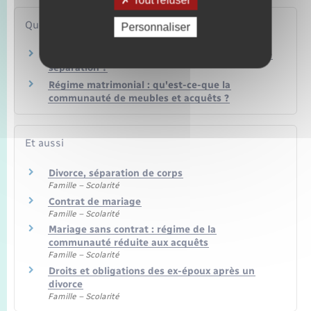
Questions ? Réponses !
Personnaliser
Que devient un animal de compagnie en cas de
séparation ?
Régime matrimonial : qu'est-ce-que la
communauté de meubles et acquêts ?
Et aussi
Divorce, séparation de corps
Famille – Scolarité
Contrat de mariage
Famille – Scolarité
Mariage sans contrat : régime de la
communauté réduite aux acquêts
Famille – Scolarité
Droits et obligations des ex-époux après un
divorce
Famille – Scolarité