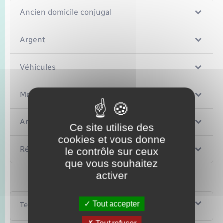
Ancien domicile conjugal
Argent
Véhicules
Meubles
Animaux de compagnie
Ce site utilise des
cookies et vous donne
Résidences secondaires et biens loués
le contrôle sur ceux
que vous souhaitez
activer
Tout accepter
Textes de référence
Tout refuser