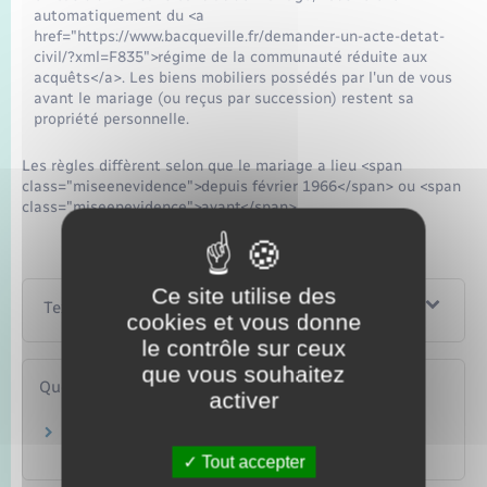
automatiquement du <a
href="https://www.bacqueville.fr/demander-un-acte-detat-
civil/?xml=F835">régime de la communauté réduite aux
acquêts</a>. Les biens mobiliers possédés par l'un de vous
avant le mariage (ou reçus par succession) restent sa
propriété personnelle.
Les règles diffèrent selon que le mariage a lieu <span
class="miseenevidence">depuis février 1966</span> ou <span
class="miseenevidence">avant</span>.
Ce site utilise des
Textes de référence
cookies et vous donne
le contrôle sur ceux
que vous souhaitez
Questions ? Réponses !
activer
Comment changer ou modifier son régime
matrimonial ?
Tout accepter