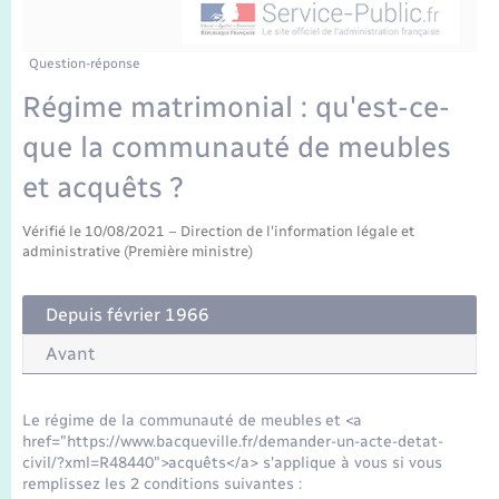
Enfants – Jeunes
Tourisme
Travaux - Autorisation d’occupation de l’espace
public
Transports scolaires
Mariage – PACS
Compétences
Etat-civil - Papiers - Citoyenneté
Question-réponse
Régime matrimonial : qu'est-ce-
Parrainage civil
Plan interactif
Logement - Urbanisme
que la communauté de meubles
Recensement
Présentation de la commune
et acquêts ?
Loisirs
Publications
Vérifié le 10/08/2021 – Direction de l'information légale et
administrative (Première ministre)
Nouvel habitant
La Communauté de communes
Numérique
Depuis février 1966
Avant
Organisation d’événement
Le régime de la communauté de meubles et <a
Sécurité - Prévention
href="https://www.bacqueville.fr/demander-un-acte-detat-
civil/?xml=R48440">acquêts</a> s'applique à vous si vous
remplissez les 2 conditions suivantes :