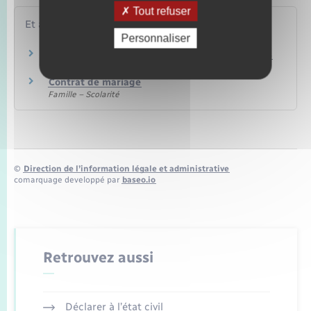
Tout refuser
Et aussi
Personnaliser
Régime de la communauté réduite aux acquêts
Famille – Scolarité
Contrat de mariage
Famille – Scolarité
©
Direction de l’information légale et administrative
comarquage developpé par
baseo.io
Retrouvez aussi
Déclarer à l’état civil