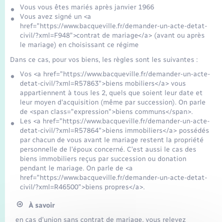
Seniors
Vous vous êtes mariés après janvier 1966
Vous avez signé un <a
href="https://www.bacqueville.fr/demander-un-acte-detat-
Transports
civil/?xml=F948">contrat de mariage</a> (avant ou après
le mariage) en choisissant ce régime
Voirie et espace public
Dans ce cas, pour vos biens, les règles sont les suivantes :
Vos <a href="https://www.bacqueville.fr/demander-un-acte-
detat-civil/?xml=R57863">biens mobiliers</a> vous
appartiennent à tous les 2, quels que soient leur date et
leur moyen d'acquisition (même par succession). On parle
de <span class="expression">biens communs</span>.
Les <a href="https://www.bacqueville.fr/demander-un-acte-
detat-civil/?xml=R57864">biens immobiliers</a> possédés
par chacun de vous avant le mariage restent la propriété
personnelle de l'époux concerné. C'est aussi le cas des
biens immobiliers reçus par succession ou donation
pendant le mariage. On parle de <a
href="https://www.bacqueville.fr/demander-un-acte-detat-
civil/?xml=R46500">biens propres</a>.
À savoir
en cas d'union sans contrat de mariage, vous relevez